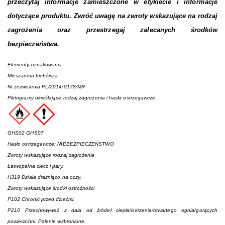
przeczytaj informacje zamieszczone w etykiecie i informacje
dotyczące produktu. Zwróć uwagę na zwroty wskazujące na rodzaj
zagrożenia oraz przestrzegaj zalecanych środków
bezpieczeństwa.
Elementy oznakowania
Mieszanina biobójcza
Nr zezwolenia PL/2014/0178/MR
Piktogramy określające rodzaj zagrożenia i hasła ostrzegawcze
GHS02 GHS07
Hasło ostrzegawcze: NIEBEZPIECZEŃSTWO
Zwroty wskazujące rodzaj zagrożenia
Łatwopalna ciecz i pary.
H319 Działa drażniąco na oczy.
Zwroty wskazujące środki ostrożności
P102 Chronić przed dziećmi.
P210 Przechowywać z dala od źródeł ciepła/iskrzenia/otwartego ognia/gorących
powierzchni. Palenie wzbronione.