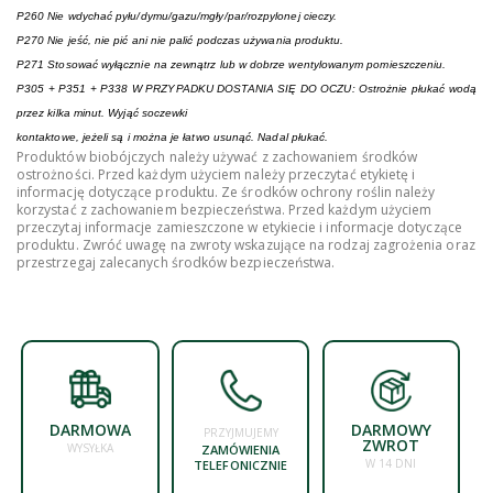
P260 Nie wdychać pyłu/dymu/gazu/mgły/par/rozpylonej cieczy.
P270 Nie jeść, nie pić ani nie palić podczas używania produktu.
P271 Stosować wyłącznie na zewnątrz lub w dobrze wentylowanym pomieszczeniu.
P305 + P351 + P338 W PRZYPADKU DOSTANIA SIĘ DO OCZU: Ostrożnie płukać wodą
przez kilka minut. Wyjąć soczewki
kontaktowe, jeżeli są i można je łatwo usunąć. Nadal płukać.
Produktów biobójczych należy używać z zachowaniem środków
ostrożności. Przed każdym użyciem należy przeczytać etykietę i
informację dotyczące produktu. Ze środków ochrony roślin należy
korzystać z zachowaniem bezpieczeństwa. Przed każdym użyciem
przeczytaj informacje zamieszczone w etykiecie i informacje dotyczące
produktu. Zwróć uwagę na zwroty wskazujące na rodzaj zagrożenia oraz
przestrzegaj zalecanych środków bezpieczeństwa.
DARMOWA
DARMOWY
PRZYJMUJEMY
ZWROT
WYSYŁKA
ZAMÓWIENIA
W 14 DNI
TELEFONICZNIE