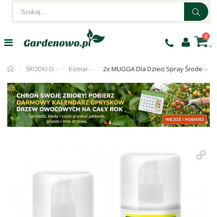
0
ŚRODKI OWADOBÓJCZE
Komary i kleszcze
2x MUGGA Dla Dzieci Spray Środek Na Komary I Kleszcze 9.5% DEET