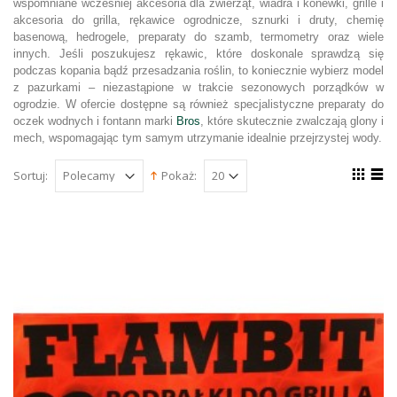
wspomniane wcześniej akcesoria dla zwierząt, wiadra i konewki, grille i
akcesoria do grilla, rękawice ogrodnicze, sznurki i druty, chemię
basenową, hedrogele, preparaty do szamb, termometry oraz wiele
innych. Jeśli poszukujesz rękawic, które doskonale sprawdzą się
podczas kopania bądź przesadzania roślin, to koniecznie wybierz model
z pazurkami – niezastąpione w trakcie sezonowych porządków w
ogrodzie. W ofercie dostępne są również specjalistyczne preparaty do
oczek wodnych i fontann marki
Bros
, które skutecznie zwalczają glony i
mech, wspomagając tym samym utrzymanie idealnie przejrzystej wody.
Sortuj:
Pokaż: