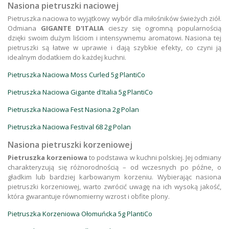
Nasiona pietruszki naciowej
Pietruszka naciowa to wyjątkowy wybór dla miłośników świeżych ziół.
Odmiana
GIGANTE D'ITALIA
cieszy się ogromną popularnością
dzięki swoim dużym liściom i intensywnemu aromatowi. Nasiona tej
pietruszki są łatwe w uprawie i dają szybkie efekty, co czyni ją
idealnym dodatkiem do każdej kuchni.
Pietruszka Naciowa Moss Curled 5g PlantiCo
Pietruszka Naciowa Gigante d'Italia 5g PlantiCo
Pietruszka Naciowa Fest Nasiona 2g Polan
Pietruszka Naciowa Festival 68 2g Polan
Nasiona pietruszki korzeniowej
Pietruszka korzeniowa
to podstawa w kuchni polskiej. Jej odmiany
charakteryzują się różnorodnością – od wczesnych po późne, o
gładkim lub bardziej karbowanym korzeniu. Wybierając nasiona
pietruszki korzeniowej, warto zwrócić uwagę na ich wysoką jakość,
która gwarantuje równomierny wzrost i obfite plony.
Pietruszka Korzeniowa Ołomuńcka 5g PlantiCo