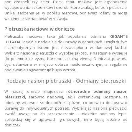
por, czosnek czy seler. Dzięki temu możliwe jest ograniczenie
występowania szkodników i chorób, które atakują korzeń pietruszki.
Unikaj sadzenia jej w pobliżu marchwi, ponieważ rośliny te mogą
wzajemnie się hamować w rozwoju.
Pietruszka naciowa w doniczce
Pietruszka naciowa, taka jak popularna odmiana
GIGANTE
D'ITALIA
, idealnie nadaje się do uprawy w doniczkach. Dzięki dużym
i aromatycznym liściom jest niezastąpiona w domowej kuchni.
Wybierz nasiona pietruszki o wysokiej jakości, a następnie wysiej je
do pojemnika z żyzną i przepuszczalną ziemią. Doniczka powinna
być ustawiona w miejscu dobrze nasłonecznionym, a regularne
podlewanie zagwarantuje bujny wzrost.
Rodzaje nasion pietruszki - Odmiany pietruszki
W naszej ofercie znajdziesz
różnorodne odmiany nasion
pietruszki
, zarówno naciowej, jak i korzeniowej. Dostępne są
odmiany wczesne, średniopóźne i późne, co pozwala dostosować
uprawę do indywidualnych potrzeb. Wybierając nasiona pietruszki,
zwróć uwagę na ich przeznaczenie – niektóre odmiany lepiej
sprawdzą się w uprawach gruntowych, inne będą idealne do
doniczek.