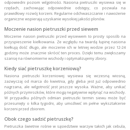
odpowiedni poziom wilgotności. Nasiona pietruszki wysiewa się w
rzędach, zachowując odpowiednie odstępy, co pozwala na
prawidłowy rozwój korzeni. Regularne odchwaszczanie i nawożenie
organiczne wspierają uzyskanie wysokiej jakości plonów.
Moczenie nasion pietruszki przed siewem
Moczenie nasion pietruszki przed wysiewem to prosty sposób na
przyspieszenie kiełkowania. Ze względu na twardą łupinę nasiona
kiełkują dość długo, ale moczenie ich w letniej wodzie przez 12-24
godziny może znacznie skrócić ten proces. Dzięki temu zwiększamy
szansę na równomierne wschody i optymalizujemy zbiory.
Kiedy siać pietruszkę korzeniową?
Nasiona pietruszki korzeniowej wysiewa się wczesną wiosną,
zazwyczaj od marca do kwietnia, gdy gleba jest już odpowiednio
nagrzana, ale wilgotność jest jeszcze wysoka. Ważne, aby unikać
późnych przymrozków, które mogą negatywnie wpłynąć na wschody.
W przypadku późnych odmian pietruszki termin siewu może być
przesunięty o kilka tygodni, aby umożliwić im pełne wykształcenie
korzeni przed zbiorem.
Obok czego sadzić pietruszkę?
Pietruszka świetnie rośnie w sąsiedztwie warzyw takich jak cebula,