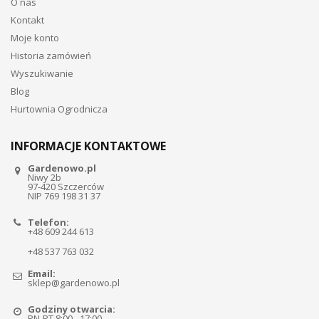
O nas
Kontakt
Moje konto
Historia zamówień
Wyszukiwanie
Blog
Hurtownia Ogrodnicza
INFORMACJE KONTAKTOWE
Gardenowo.pl
Niwy 2b
97-420 Szczerców
NIP 769 198 31 37
Telefon:
+48 609 244 613
+48 537 763 032
Email:
sklep@gardenowo.pl
Godziny otwarcia:
PN-PT 8:00 - 17:00