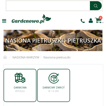
0
NASIONA PIETRUSZKI - PIETRUSZKA
NASIONA WARZYW
Nasiona pietruszki
DARMOWA
DARMOWY ZWROT
WYSYŁKA
W 14 DNI