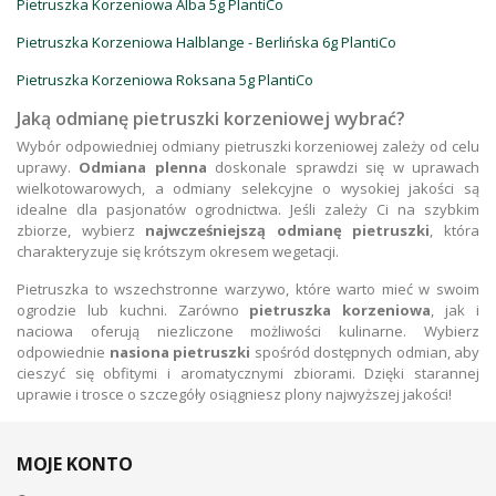
Pietruszka Korzeniowa Alba 5g PlantiCo
Pietruszka Korzeniowa Halblange - Berlińska 6g PlantiCo
Pietruszka Korzeniowa Roksana 5g PlantiCo
Jaką odmianę pietruszki korzeniowej wybrać?
Wybór odpowiedniej odmiany pietruszki korzeniowej zależy od celu
uprawy.
Odmiana plenna
doskonale sprawdzi się w uprawach
wielkotowarowych, a odmiany selekcyjne o wysokiej jakości są
idealne dla pasjonatów ogrodnictwa. Jeśli zależy Ci na szybkim
zbiorze, wybierz
najwcześniejszą odmianę pietruszki
, która
charakteryzuje się krótszym okresem wegetacji.
Pietruszka to wszechstronne warzywo, które warto mieć w swoim
ogrodzie lub kuchni. Zarówno
pietruszka korzeniowa
, jak i
naciowa oferują niezliczone możliwości kulinarne. Wybierz
odpowiednie
nasiona pietruszki
spośród dostępnych odmian, aby
cieszyć się obfitymi i aromatycznymi zbiorami. Dzięki starannej
uprawie i trosce o szczegóły osiągniesz plony najwyższej jakości!
MOJE KONTO