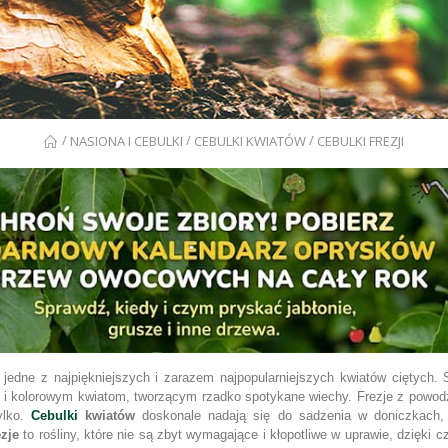
/
/
/
NASIONA I CEBULKI
CEBULKI KWIATÓW
CEBULKI FREZJI
 jedne z najpiękniejszych i zarazem najpopularniejszych kwiatów ciętych.
 i kolorowym kwiatom, tworzącym rzadko spotykane wiechy. Frezje z powo
ylko.
Cebulki
kwiatów
doskonale nadają się do sadzenia w doniczkach, 
zje
to rośliny, które nie są zbyt wymagające i kłopotliwe w uprawie, dzięki