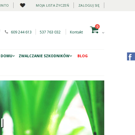
ONTO
MOJA LISTA ŻYCZEŃ
ZALOGUJ SIĘ
0
609 244 613
537 763 032
Kontakt
 DOMU
ZWALCZANIE SZKODNIKÓW
BLOG
I