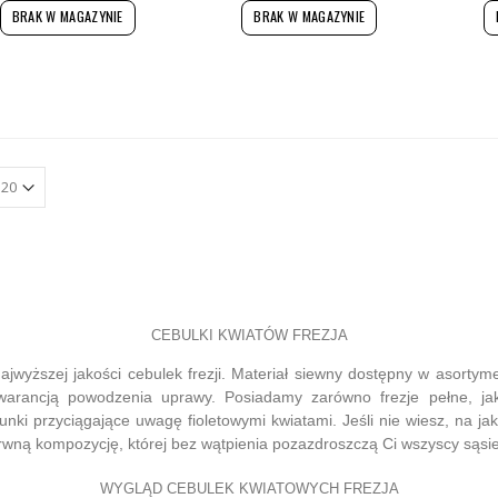
BRAK W MAGAZYNIE
BRAK W MAGAZYNIE
CEBULKI KWIATÓW FREZJA
jwyższej jakości cebulek frezji. Materiał siewny dostępny w asorty
warancją powodzenia uprawy. Posiadamy zarówno frezje pełne, jak
unki przyciągające uwagę fioletowymi kwiatami. Jeśli nie wiesz, na ja
wną kompozycję, której bez wątpienia pozazdroszczą Ci wszyscy sąsie
WYGLĄD CEBULEK KWIATOWYCH FREZJA