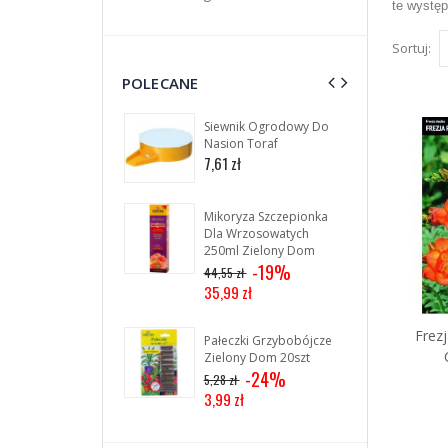
te występ
Sortuj:
POLECANE
Siewnik Ogrodowy Do
Pa
Nasion Toraf
Un
30s
7,61 zł
4,5
Mikoryza Szczepionka
Dla Wrzosowatych
250ml Zielony Dom
-19%
44,55 zł
35,99 zł
Frez
Pałeczki Grzybobójcze
Zielony Dom 20szt
-24%
5,28 zł
3,99 zł