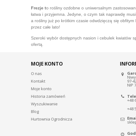
Frezje t
o rośliny ozdobne o uniwersalnym zastosowani
łatwa i przyjemna. Jedyne, o czym tak naprawdę mus
a rośliny już po krótkim czasie odwdzięczą się obfity
przez całe lato!
Szeroki wybór dostępnych nasion i cebulek kwiatów s
ofertą.
MOJE KONTO
INFOR
Gar
O nas
Niwy
Kontakt
97-4
NIP 
Moje konto
Historia zamówień
Tele
+48 
Wyszukiwanie
+48 
Blog
Emai
Hurtownia Ogrodnicza
skle
Godz