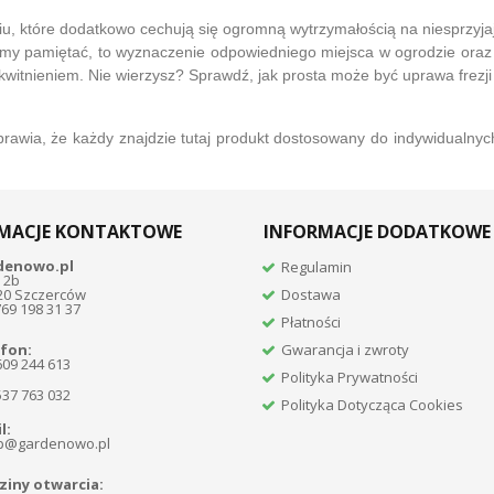
u, które dodatkowo cechują się ogromną wytrzymałością na niesprzyjaj
imy pamiętać, to wyznaczenie odpowiedniego miejsca w ogrodzie or
m kwitnieniem. Nie wierzysz? Sprawdź, jak prosta może być uprawa frezj
prawia, że każdy znajdzie tutaj produkt dostosowany do indywidualny
MACJE KONTAKTOWE
INFORMACJE DODATKOWE
denowo.pl
Regulamin
 2b
20 Szczerców
Dostawa
769 198 31 37
Płatności
fon:
Gwarancja i zwroty
609 244 613
Polityka Prywatności
537 763 032
Polityka Dotycząca Cookies
l:
p@gardenowo.pl
iny otwarcia: