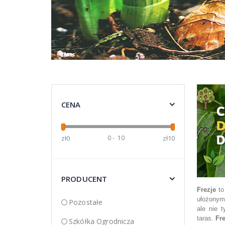
 główna
CENA
zł0
0
-
10
zł10
PRODUCENT
Frezje
to
ułożonym
Pozostałe
ale nie t
taras.
Fre
Szkółka Ogrodnicza