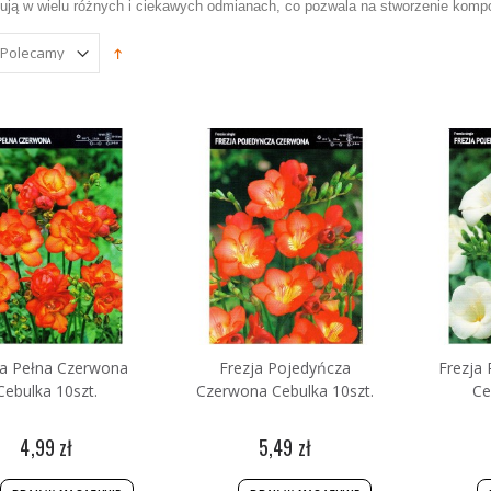
ują w wielu różnych i ciekawych odmianach, co pozwala na stworzenie kom
łeczki Nawozowe
iwersalne Biopon
zt
0 zł
ja Pełna Czerwona
Frezja Pojedyńcza
Frezja 
Cebulka 10szt.
Czerwona Cebulka 10szt.
Ce
4,99 zł
5,49 zł