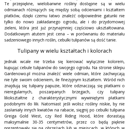
Te przepiękne, wielobarwne rośliny dostępne są w wielu
odmianach różniących się między sobą odcieniami i kształtem
płatków, dzięki czemu łatwo znaleźć odpowiednie gatunki nie
tylko do nowo zakładanego ogrodu, ale i do przydomowej
zieleni, która jest już przynajmniej częściowo ukształtowana.
Dodatkowym atutem jest cena – w porównaniu do materiału
sadzeniowego innych roślin, cebulki tulipanów są dość tanie.
Tulipany w wielu kształtach i kolorach
Jednak wcale nie trzeba się kierować wyłącznie kolorem,
kupując cebule tulipanów do swojego ogrodu. Na stronie sklepu
Gardenowo.pl można znaleźć wiele odmian, które zachwycają
nie tyle swoim odcieniem, ile finezyjnym kształtem. Wśród nich
znajdują się tulipany papuzie, które odznaczają się płatkami o
nieregularnych, poszarpanych brzegach, czy tulipany
liliokształtne z charakterystycznymi wywiniętymi płatkami
podobnymi do lilii. Natomiast jeśli wolisz rośliny niskie, by nie
zasłaniały innych kwiatów na rabacie, sięgnij po cebulki tulipana
Greiga Gold West, czy Red Riding Hood, które dorastają
maksymalnie 30-35 centymetrów, przez co będą pięknie
prezentowały się na obrzeżach lub w miejscach, w których w