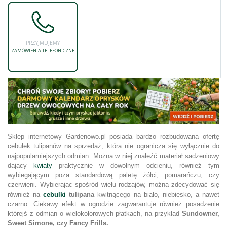
PRZYJMUJEMY
ZAMÓWIENIA TELEFONICZNE
Sklep internetowy Gardenowo.pl posiada bardzo rozbudowaną ofertę
cebulek tulipanów na sprzedaż, która nie ogranicza się wyłącznie do
najpopularniejszych odmian. Można w niej znaleźć materiał sadzeniowy
dający
kwiaty
praktycznie w dowolnym odcieniu, również tym
wybiegającym poza standardową paletę żółci, pomarańczu, czy
czerwieni. Wybierając spośród wielu rodzajów, można zdecydować się
również na
cebulki
tulipana
kwitnącego na biało, niebiesko, a nawet
czarno. Ciekawy efekt w ogrodzie zagwarantuje również posadzenie
którejś z odmian o wielokolorowych płatkach, na przykład
Sundowner,
Sweet Simone, czy Fancy Frills.