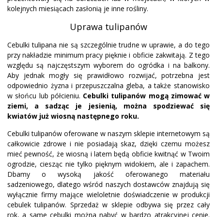
kolejnych miesiącach zasłonią je inne rośliny.
Uprawa tulipanów
Cebulki tulipana nie są szczególnie trudne w uprawie, a do tego
przy nakładzie minimum pracy pięknie i obficie zakwitają. Z tego
względu są najczęstszym wyborem do ogródka i na balkony.
Aby jednak mogły się prawidłowo rozwijać, potrzebna jest
odpowiednio żyzna i przepuszczalna gleba, a także stanowisko
w słońcu lub półcieniu.
Cebulki tulipan
ów
mogą zimować w
ziemi, a sadząc je jesienią, można spodziewać się
kwiatów już wiosną następnego roku.
Cebulki tulipanów oferowane w naszym sklepie internetowym są
całkowicie zdrowe i nie posiadają skaz, dzięki czemu możesz
mieć pewność, że wiosną i latem będą obficie kwitnąć w Twoim
ogrodzie, ciesząc nie tylko pięknym widokiem, ale i zapachem.
Dbamy o wysoką jakość oferowanego materiału
sadzeniowego, dlatego wśród naszych dostawców znajdują się
wyłącznie firmy mające wieloletnie doświadczenie w produkcji
cebulek tulipanów. Sprzedaż w sklepie odbywa się przez cały
rok, a same cebulki można nabyć w bardzo atrakcyjnej cenie.