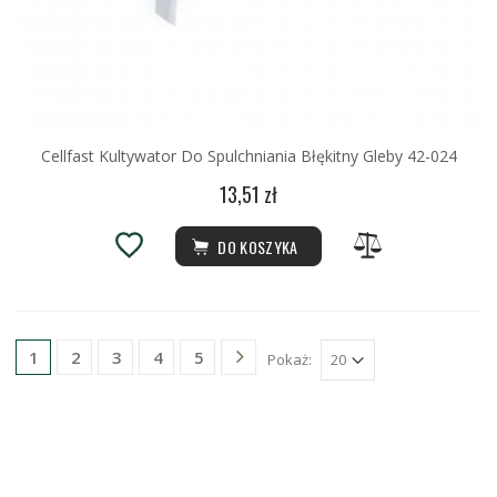
Cellfast Kultywator Do Spulchniania Błękitny Gleby 42-024
13,51 zł
DO KOSZYKA
2
3
4
5
1
Pokaż: