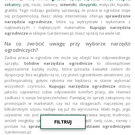
sekatory
, piły, noże, siekiery,
siewniki
,
obsypniki
, motyczki, łopatki,
grabki). Tego rodzaju gadżety sprawiają, że praca w ogrodzie staje
się przyjemnością. Nasz sklep internetowy oferuje
sprawdzone
narzędzia ogrodnicze
, które są wytrzymałe i wykonane z
najtrwalszych i najlepszych materiałów.
Kupując narzędzia
ogrodnicze
w sklepie Gardenowo.pl, masz spokój na wiele lat.
Na co zwrócić uwagę przy wyborze narzędzi
ogrodniczych?
Żadna praca w ogrodzie nie może się obejść bez odpowiedniego
sprzętu.
Solidne narzędzia ogrodnicze
to obowiązkowe
wyposażenie każdej osoby, która posiada kawałek zieleni do
dyspozycji. Bez względu na to, czy jesteś ogrodnikiem-amatorem, czy
profesjonalistą, gołymi rękoma nie będziesz w stanie wykonać
wszystkich czynności.
Kupując narzędzia ogrodnicze
dobrej
jakości, zapewnisz sobie odpowiedni komfort pracy, ale również
zadbasz o swoje bezpieczeństwo. Pamiętaj, że sprzęt zakupiony na
promocjach w marketach, czy też na straganach, najczęściej po
kilkukrotnym użyciu nadaje się już do wyrzucenia. Mało tego, jego
używanie nie jest komfortowe, a praca sprawia więcej trudności,
aniżeli mogłoby się to wydawać. Zaoszczędź swój czas, nerwy i
FILTRUJ
postaw na
sprawdzony sklep z narzędziami ogrodniczymi
Gardenowo.pl.