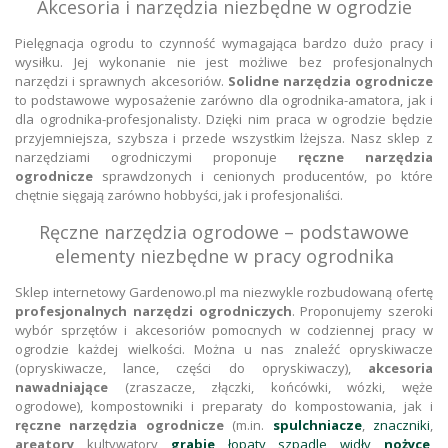
Akcesoria i narzędzia niezbędne w ogrodzie
Pielęgnacja ogrodu to czynność wymagająca bardzo dużo pracy i
wysiłku. Jej wykonanie nie jest możliwe bez profesjonalnych
narzędzi i sprawnych akcesoriów.
Solidne narzędzia ogrodnicze
to podstawowe wyposażenie zarówno dla ogrodnika-amatora, jak i
dla ogrodnika-profesjonalisty. Dzięki nim praca w ogrodzie będzie
przyjemniejsza, szybsza i przede wszystkim lżejsza. Nasz sklep z
narzędziami ogrodniczymi proponuje
ręczne narzędzia
ogrodnicze
sprawdzonych i cenionych producentów, po które
chętnie sięgają zarówno hobbyści, jak i profesjonaliści.
Ręczne narzędzia ogrodowe – podstawowe
elementy niezbędne w pracy ogrodnika
Sklep internetowy Gardenowo.pl ma niezwykle rozbudowaną ofertę
profesjonalnych narzędzi ogrodniczych
. Proponujemy szeroki
wybór sprzętów i akcesoriów pomocnych w codziennej pracy w
ogrodzie każdej wielkości. Można u nas znaleźć opryskiwacze
(opryskiwacze, lance, części do opryskiwaczy),
akcesoria
nawadniające
(zraszacze, złączki, końcówki, wózki, węże
ogrodowe), kompostowniki i preparaty do kompostowania, jak i
ręczne narzędzia ogrodnicze
(m.in.
spulchniacze
,
znaczniki
,
areatory
, kultywatory,
grabie
,
łopaty, szpadle, widły,
nożyce
,