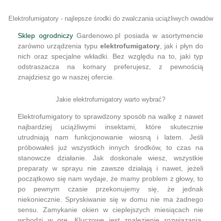
Elektrofumigatory - najlepsze środki do zwalczania uciążliwych owadów
Sklep ogrodniczy
Gardenowo.pl posiada w asortymencie
zarówno urządzenia typu
elektrofumigatory
, jak i płyn do
nich oraz specjalne wkładki. Bez względu na to, jaki typ
odstraszacza na komary preferujesz, z pewnością
znajdziesz go w naszej ofercie.
Jakie elektrofumigatory warto wybrać?
Elektrofumigatory to sprawdzony sposób na walkę z nawet
najbardziej uciążliwymi insektami, które skutecznie
utrudniają nam funkcjonowanie wiosną i latem. Jeśli
próbowałeś już wszystkich innych środków, to czas na
stanowcze działanie. Jak doskonale wiesz, wszystkie
preparaty w sprayu nie zawsze działają i nawet, jeżeli
początkowo się nam wydaje, że mamy problem z głowy, to
po pewnym czasie przekonujemy się, że jednak
niekoniecznie. Spryskiwanie się w domu nie ma żadnego
sensu. Zamykanie okien w cieplejszych miesiącach nie
wchodzi w grę. Kluczowe jest znalezienie rozwiązania,