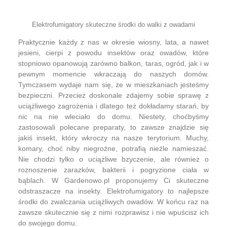
Elektrofumigatory skuteczne środki do walki z owadami
Praktycznie każdy z nas w okresie wiosny, lata, a nawet
jesieni, cierpi z powodu insektów oraz owadów, które
stopniowo opanowują zarówno balkon, taras, ogród, jak i w
pewnym momencie wkraczają do naszych domów.
Tymczasem wydaje nam się, że w mieszkaniach jesteśmy
bezpieczni. Przecież doskonale zdajemy sobie sprawę z
uciążliwego zagrożenia i dlatego też dokładamy starań, by
nic na nie wleciało do domu. Niestety, choćbyśmy
zastosowali polecane preparaty, to zawsze znajdzie się
jakiś insekt, który wkroczy na nasze terytorium. Muchy,
komary, choć niby niegroźne, potrafią nieźle namieszać.
Nie chodzi tylko o uciążliwe bzyczenie, ale również o
roznoszenie zarazków, bakterii i pogryzione ciała w
bąblach. W Gardenowo.pl proponujemy Ci skuteczne
odstraszacze na insekty. Elektrofumigatory to najlepsze
środki do zwalczania uciążliwych owadów. W końcu raz na
zawsze skutecznie się z nimi rozprawisz i nie wpuścisz ich
do swojego domu.