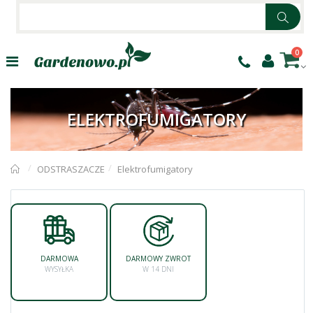
0
ELEKTROFUMIGATORY
ODSTRASZACZE
Elektrofumigatory
DARMOWA
DARMOWY ZWROT
WYSYŁKA
W 14 DNI