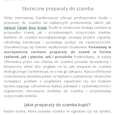
Skuteczne preparaty do szamba
Sklep internetowy Gardenowo.pl oferuje profesjonalne środki i
preparaty do szamba od najlepszych producentów, takich jak:
Agrecol
,
Target
,
Bros
,
Kropp
. Środki te skutecznie działają zarówno w
przypadku szamb, jak i przydomowych oczyszczalni ścieków.
Bakterie do szamba bezodpływowego usuwają przykre zapachy,
udrażniają kanalizację i pozwalają pozbyć się zanieczyszczeń.
Charakteryzują się również wydłużonym działaniem.
Posiadamy w
asortymencie zarówno preparaty do szamb w formie
tabletek, jak i płynów, żeli i proszków
. Podkreślamy, że każda
oferowana przez nas chemia do szamba posiada sprawdzony i
bezpieczny skład. Bez względu na to, jaki preparat do szamba
ekologicznego Cię interesuje, to u nas go zakupisz. Nasza oferta jest
rozbudowana. Jesteśmy pewni, że będziesz zadowolony i skutecznie
rozwiążesz problem z uciążliwymi zapachami czy też brakiem
wystarczającego udrożnienia. Należy pamiętać o systematyczności i
regularności stosowania środków do szamba i przydomowej
oczyszczalni ścieków.
Jakie preparaty do szamba kupić?
Każda osoba, która posiada szambo w ogrodzie czy na działce,