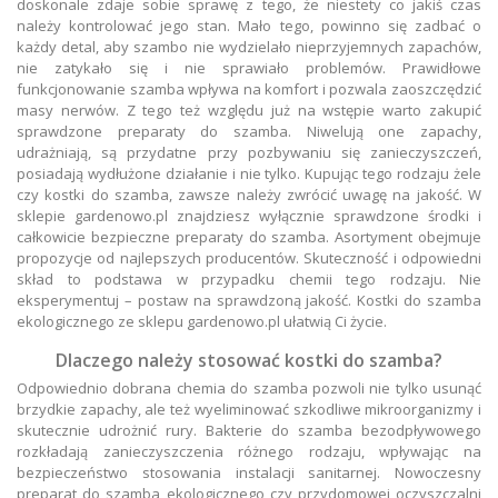
doskonale zdaje sobie sprawę z tego, że niestety co jakiś czas
należy kontrolować jego stan. Mało tego, powinno się zadbać o
każdy detal, aby szambo nie wydzielało nieprzyjemnych zapachów,
nie zatykało się i nie sprawiało problemów. Prawidłowe
funkcjonowanie szamba wpływa na komfort i pozwala zaoszczędzić
masy nerwów. Z tego też względu już na wstępie warto zakupić
sprawdzone preparaty do szamba. Niwelują one zapachy,
udrażniają, są przydatne przy pozbywaniu się zanieczyszczeń,
posiadają wydłużone działanie i nie tylko. Kupując tego rodzaju żele
czy kostki do szamba, zawsze należy zwrócić uwagę na jakość. W
sklepie gardenowo.pl znajdziesz wyłącznie sprawdzone środki i
całkowicie bezpieczne preparaty do szamba. Asortyment obejmuje
propozycje od najlepszych producentów. Skuteczność i odpowiedni
skład to podstawa w przypadku chemii tego rodzaju. Nie
eksperymentuj – postaw na sprawdzoną jakość. Kostki do szamba
ekologicznego ze sklepu gardenowo.pl ułatwią Ci życie.
Dlaczego należy stosować kostki do szamba?
Odpowiednio dobrana chemia do szamba pozwoli nie tylko usunąć
brzydkie zapachy, ale też wyeliminować szkodliwe mikroorganizmy i
skutecznie udrożnić rury. Bakterie do szamba bezodpływowego
rozkładają zanieczyszczenia różnego rodzaju, wpływając na
bezpieczeństwo stosowania instalacji sanitarnej. Nowoczesny
preparat do szamba ekologicznego czy przydomowej oczyszczalni