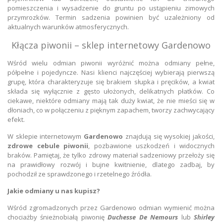
pomieszczenia i wysadzenie do gruntu po ustąpieniu zimowych
przymrozków. Termin sadzenia powinien być uzależniony od
aktualnych warunków atmosferycznych.
Kłącza piwonii – sklep internetowy Gardenowo
Wśród wielu odmian piwonii wyróżnić można odmiany pełne,
półpełne i pojedyncze. Nasi klienci najczęściej wybierają pierwszą
grupę, która charakteryzuje się brakiem słupka i pręcików, a kwiat
składa się wyłącznie z gęsto ułożonych, delikatnych płatków. Co
ciekawe, niektóre odmiany mają tak duży kwiat, że nie mieści się w
dłoniach, co w połączeniu z pięknym zapachem, tworzy zachwycający
efekt.
W sklepie internetowym
Gardenowo
znajdują się wysokiej jakości,
zdrowe cebule piwonii
, pozbawione uszkodzeń i widocznych
braków. Pamiętaj, że tylko zdrowy materiał sadzeniowy przełoży się
na prawidłowy rozwój i bujne kwitnienie, dlatego zadbaj, by
pochodził ze sprawdzonego i rzetelnego źródła.
Jakie odmiany u nas kupisz?
Wśród zgromadzonych przez Gardenowo odmian wymienić można
chociażby śnieżnobiałą piwonię
Duchesse De Nemours
lub
Shirley