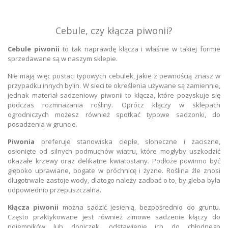
Cebule, czy kłącza piwonii?
Cebule piwonii
to tak naprawdę kłącza i właśnie w takiej formie
sprzedawane są w naszym sklepie.
Nie mają więc postaci typowych cebulek, jakie z pewnością znasz w
przypadku innych bylin. W sieci te określenia używane są zamiennie,
jednak materiał sadzeniowy piwonii to kłącza, które pozyskuje się
podczas rozmnażania rośliny. Oprócz kłączy w sklepach
ogrodniczych możesz również spotkać typowe sadzonki, do
posadzenia w gruncie.
Piwonia
preferuje stanowiska ciepłe, słoneczne i zaciszne,
osłonięte od silnych podmuchów wiatru, które mogłyby uszkodzić
okazałe krzewy oraz delikatne kwiatostany. Podłoże powinno być
głęboko uprawiane, bogate w próchnicę i żyzne. Roślina źle znosi
długotrwałe zastoje wody, dlatego należy zadbać o to, by gleba była
odpowiednio przepuszczalna.
Kłącza piwonii
można sadzić jesienią, bezpośrednio do gruntu.
Często praktykowane jest również zimowe sadzenie kłączy do
pojemników lub doniczek, odstawienie ich do chłodnego