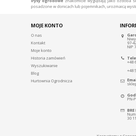
Irysy ogrodowe
znakomicie wyglądają jako ozdoba sk
posadzone w donicach lub pojemnikach, urozmaicą wystr
MOJE KONTO
INFOR
Gar
O nas
Niwy
Kontakt
97-4
NIP 
Moje konto
Historia zamówień
Tele
+48 
Wyszukiwanie
+48 
Blog
Emai
Hurtownia Ogrodnicza
skle
Godz
PN-PT
BRE 
Nume
30 1
Korzystamy z Consen