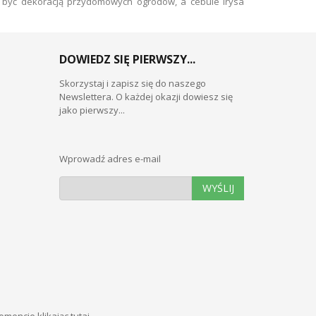
 być dekoracją przydomowych ogrodów, a cebule irysa
DOWIEDZ SIĘ PIERWSZY...
Skorzystaj i zapisz się do naszego
Newslettera. O każdej okazji dowiesz się
jako pierwszy...
Wprowadź adres e-mail
WYŚLIJ
momencie
klikając tutaj
.