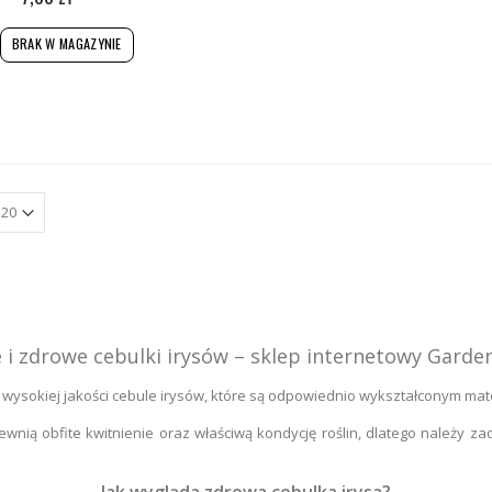
BRAK W MAGAZYNIE
 i zdrowe cebulki irysów – sklep internetowy Gard
ysokiej jakości cebule irysów, które są odpowiednio wykształconym ma
ewnią obfite kwitnienie oraz właściwą kondycję roślin, dlatego należy 
Jak wygląda zdrowa cebulka irysa?