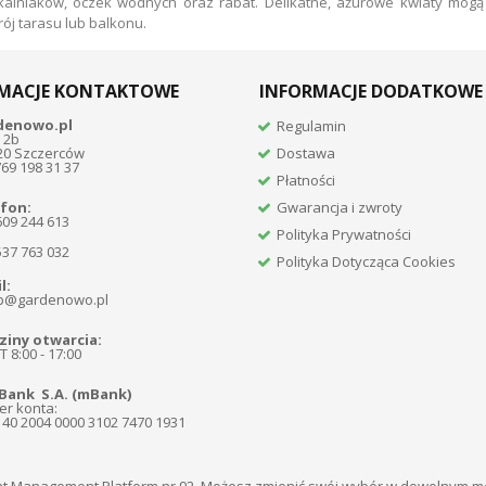
alniaków, oczek wodnych oraz rabat. Delikatne, ażurowe kwiaty mogą
ój tarasu lub balkonu.
MACJE KONTAKTOWE
INFORMACJE DODATKOWE
denowo.pl
Regulamin
 2b
20 Szczerców
Dostawa
769 198 31 37
Płatności
fon:
Gwarancja i zwroty
609 244 613
Polityka Prywatności
537 763 032
Polityka Dotycząca Cookies
l:
p@gardenowo.pl
iny otwarcia:
 8:00 - 17:00
Bank S.A. (mBank)
r konta:
140 2004 0000 3102 7470 1931
t Management Platform nr 92. Możesz zmienić swój wybór w dowolnym 