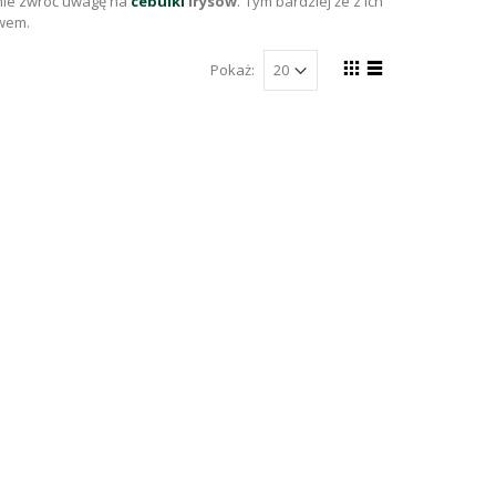
znie zwróć uwagę na
cebulki
irysów
. Tym bardziej że z ich
twem.
Pokaż: