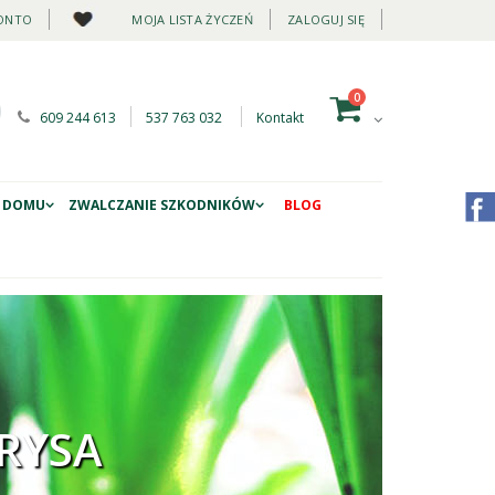
ONTO
MOJA LISTA ŻYCZEŃ
ZALOGUJ SIĘ
0
609 244 613
537 763 032
Kontakt
 DOMU
ZWALCZANIE SZKODNIKÓW
BLOG
IRYSA