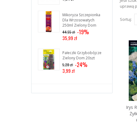
Jeśli sz
4,5
uprawą p
Mikoryza Szczepionka
Sortuj:
Dla Wrzosowatych
250ml Zielony Dom
-19%
44,55 zł
35,99 zł
Pałeczki Grzybobójcze
Zielony Dom 20szt
-24%
5,28 zł
3,99 zł
Irys 
Żył