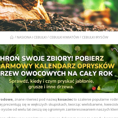
/
/
/
NASIONA I CEBULKI
CEBULKI KWIATÓW
CEBULKI IRYSÓW
grodowe,
znane również pod nazwą
kosaciec
to szalenie popularne rośl
iej prezentują się w większych skupiskach, tworząc wielobarwne, kwiecist
łeczki Nawozowe
e irysów od wielu lat cieszą się ogromnym zainteresowaniem naszych klie
iwersalne Biopon
zt