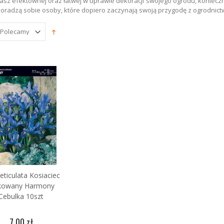
ukasz efektownej oraz łatwej w uprawie dekoracji swojego ogrodu, koniec
0 zł
oradzą sobie osoby, które dopiero zaczynają swoją przygodę z ogrodnic
Reticulata Kosiaciec
kowany Harmony
Cebulka 10szt
7,00 zł