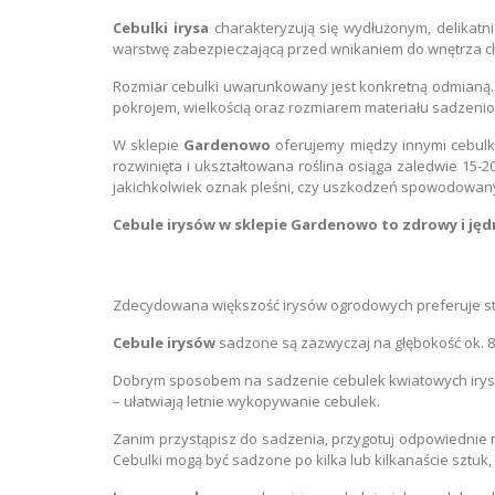
Cebulki irysa
charakteryzują się wydłużonym, delikatni
warstwę zabezpieczającą przed wnikaniem do wnętrza 
Rozmiar cebulki uwarunkowany jest konkretną odmianą. W
pokrojem, wielkością oraz rozmiarem materiału sadzeni
W sklepie
Gardenowo
oferujemy między innymi cebul
rozwinięta i ukształtowana roślina osiąga zaledwie 15-2
jakichkolwiek oznak pleśni, czy uszkodzeń spowodowan
Cebule irysów w sklepie Gardenowo to zdrowy
i ję
Zdecydowana większość irysów ogrodowych preferuje sta
Cebule irysów
sadzone są zazwyczaj na głębokość ok. 8-
Dobrym sposobem na sadzenie cebulek kwiatowych irysa j
– ułatwiają letnie wykopywanie cebulek.
Zanim przystąpisz do sadzenia, przygotuj odpowiednie m
Cebulki mogą być sadzone po kilka lub kilkanaście sztuk