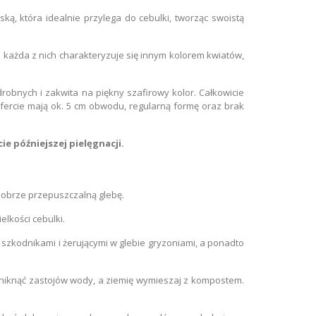
ką, która idealnie przylega do cebulki, tworząc swoistą
 każda z nich charakteryzuje się innym kolorem kwiatów,
drobnych i zakwita na piękny szafirowy kolor. Całkowicie
 ofercie mają ok. 5 cm obwodu, regularną formę oraz brak
ie późniejszej pielęgnacji.
dobrze przepuszczalną glebę.
lkości cebulki.
szkodnikami i żerującymi w glebie gryzoniami, a ponadto
 uniknąć zastojów wody, a ziemię wymieszaj z kompostem.