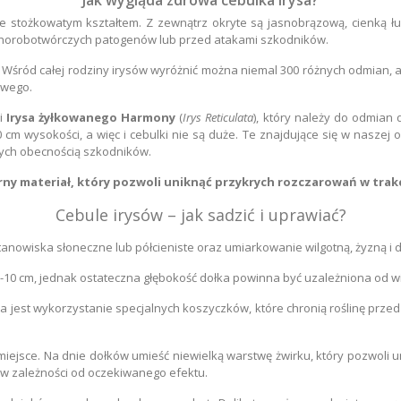
e stożkowatym kształtem. Z zewnątrz okryte są jasnobrązową, cienką łus
chorobotwórczych patogenów lub przed atakami szkodników.
śród całej rodziny irysów wyróżnić można niemal 300 różnych odmian, a
owego.
ki
Irysa żyłkowanego Harmony
(
Irys Reticulata
), który należy do odmian 
0 cm wysokości, a więc i cebulki nie są duże. Te znajdujące się w naszej
ych obecnością szkodników.
drny materiał, który pozwoli uniknąć przykrych rozczarowań w trakc
Cebule irysów – jak sadzić i uprawiać?
nowiska słoneczne lub półcieniste oraz umiarkowanie wilgotną, żyzną i 
10 cm, jednak ostateczna głębokość dołka powinna być uzależniona od wie
est wykorzystanie specjalnych koszyczków, które chronią roślinę przed 
iejsce. Na dnie dołków umieść niewielką warstwę żwirku, który pozwoli
, w zależności od oczekiwanego efektu.