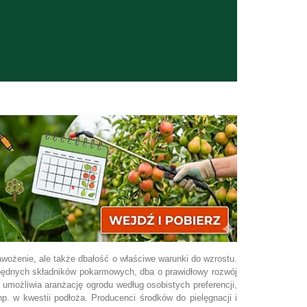
nawożenie, ale także dbałość o właściwe warunki do wzrostu.
zbędnych składników pokarmowych, dba o prawidłowy rozwój
 umożliwia aranżację ogrodu według osobistych preferencji,
. w kwestii podłoża. Producenci środków do pielęgnacji i