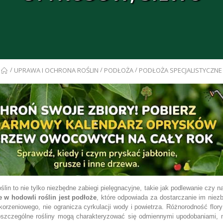
/
/
/
UPRAWA I OCHRONA ROŚLIN
PODŁOŻA
PODŁOŻA SPECJALISTYCZNE
ślin to nie tylko niezbędne zabiegi pielęgnacyjne, takie jak podlewanie czy 
 w hodowli roślin jest podłoże
, które odpowiada za dostarczanie im nie
orzeniowego, nie ogranicza cyrkulacji wody i powietrza. Różnorodność flory
szczególne rośliny mogą charakteryzować się odmiennymi upodobaniami, np