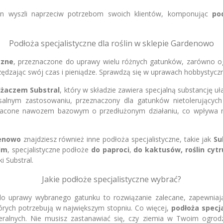
lin wyszli naprzeciw potrzebom swoich klientów, komponując
po
Podłoża specjalistyczne dla roślin w sklepie Gardenowo
czne
, przeznaczone do uprawy wielu różnych gatunków, zarówno o
zając swój czas i pieniądze. Sprawdzą się w uprawach hobbystycznyc
lżaczem Substral
, który w składzie zawiera specjalną substancję u
alnym zastosowaniu, przeznaczony dla gatunków nietolerujący
cone nawozem bazowym o przedłużonym działaniu, co wpływa na l
enowo
znajdziesz również inne podłoża specjalistyczne, takie jak
Su
lm
, specjalistyczne podłoże
do paproci
,
do kaktusów, roślin cyt
i Substral.
Jakie podłoże specjalistyczne wybrać?
do uprawy wybranego gatunku to rozwiązanie zalecane, zapewniaj
tórych potrzebują w największym stopniu. Co więcej,
podłoża specj
eralnych. Nie musisz zastanawiać się, czy ziemia w Twoim ogrodz