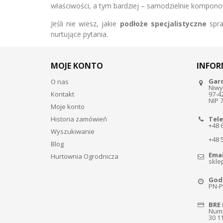
właściwości, a tym bardziej – samodzielnie kompon
Jeśli nie wiesz, jakie
podłoże specjalistyczne
spr
nurtujące pytania.
MOJE KONTO
INFOR
Gar
O nas
Niwy
Kontakt
97-4
NIP 
Moje konto
Historia zamówień
Tele
+48 
Wyszukiwanie
+48 
Blog
Emai
Hurtownia Ogrodnicza
skle
Godz
PN-PT
BRE 
Nume
30 1