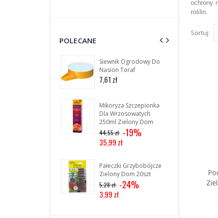
ochrony 
roślin.
Sortuj:
POLECANE
Siewnik Ogrodowy Do
Pa
Nasion Toraf
Un
30s
7,61 zł
4,5
Mikoryza Szczepionka
Dla Wrzosowatych
250ml Zielony Dom
-19%
44,55 zł
35,99 zł
Pałeczki Grzybobójcze
Po
Zielony Dom 20szt
Zie
-24%
5,28 zł
3,99 zł