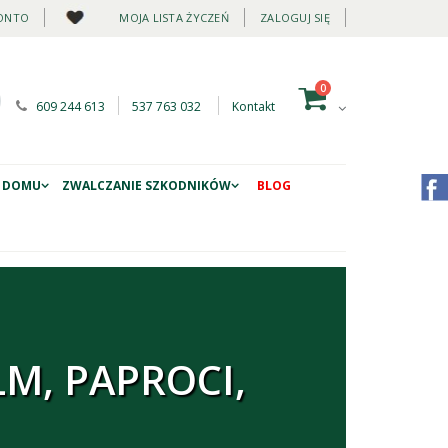
ONTO
MOJA LISTA ŻYCZEŃ
ZALOGUJ SIĘ
0
609 244 613
537 763 032
Kontakt
 DOMU
ZWALCZANIE SZKODNIKÓW
BLOG
M, PAPROCI,