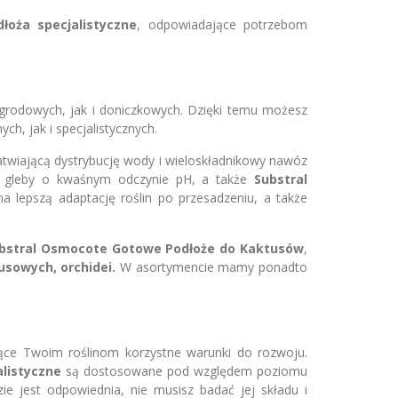
dłoża specjalistyczne
, odpowiadające potrzebom
grodowych, jak i doniczkowych. Dzięki temu możesz
h, jak i specjalistycznych.
łatwiającą dystrybucję wody i wieloskładnikowy nawóz
ch gleby o kwaśnym odczynie pH, a także
Substral
epszą adaptację roślin po przesadzeniu, a także
bstral Osmocote Gotowe Podłoże do Kaktusów
,
rusowych, orchidei.
W asortymencie mamy ponadto
ące Twoim roślinom korzystne warunki do rozwoju.
alistyczne
są dostosowane pod względem poziomu
ie jest odpowiednia, nie musisz badać jej składu i