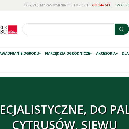
PRZYJMUJEMY ZAMÓWIENIA TELEFONICZNIE:
609 244 613
MOJE K
AWADNIANIE OGRODU
NARZĘDZIA OGRODNICZE
AKCESORIA
DLA
ECJALISTYCZNE, DO PAL
CYTRUSÓW, SIEWU