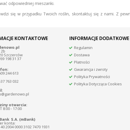
ować odpowiedniej mieszanki.
awdzi się w przypadku Twoich roślin, skontaktuj się z nami. Z 
MACJE KONTAKTOWE
INFORMACJE DODATKOWE
denowo.pl
Regulamin
 2b
20 Szczerców
Dostawa
769 198 31 37
Płatności
fon:
Gwarancja i zwroty
609 244 613
Polityka Prywatności
537 763 032
Polityka Dotycząca Cookies
l:
p@gardenowo.pl
iny otwarcia:
 8:00 - 17:00
Bank S.A. (mBank)
r konta:
140 2004 0000 3102 7470 1931