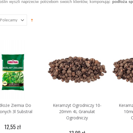
roślin wyszli naprzeciw potrzebom swoich klientów, komponując
podłoża sp
łeczki Nawozowe
iwersalne Biopon
zt
0 zł
dłoże Ziemia Do
Keramzyt Ogrodniczy 10-
Keramz
lonych 3l Substral
20mm 4L Granulat
10mm
Ogrodniczy
12,55 zł
13,00 zł