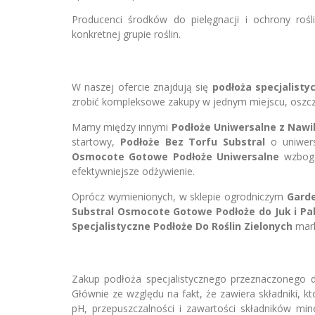
Producenci środków do pielęgnacji i ochrony roś
konkretnej grupie roślin.
W naszej ofercie znajdują się
podłoża specjalisty
zrobić kompleksowe zakupy w jednym miejscu, oszczęd
Mamy między innymi
Podłoże Uniwersalne z Nawi
startowy,
Podłoże Bez Torfu Substral
o uniwers
Osmocote Gotowe Podłoże Uniwersalne
wzboga
efektywniejsze odżywienie.
Oprócz wymienionych, w sklepie ogrodniczym
Gard
Substral Osmocote Gotowe Podłoże do Juk i Pa
Specjalistyczne Podłoże Do Roślin Zielonych
mark
Zakup podłoża specjalistycznego przeznaczonego 
Głównie ze względu na fakt, że zawiera składniki, k
pH, przepuszczalności i zawartości składników min