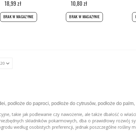
18,99 zł
10,80 zł
BRAK W MAGAZYNIE
BRAK W MAGAZYNIE
ei, podłoże do paproci, podłoże do cytrusów, podłoże do palm
acyjne, takie jak podlewanie czy nawożenie, ale także dbałość o właś
 niezbędnych składników pokarmowych, dba o prawidłowy rozwój sys
ogrodu według osobistych preferencji, jednak poszczególne roślin