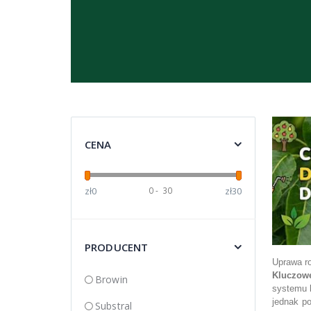
a
CENA
zł0
0
-
30
zł30
PRODUCENT
Uprawa ro
Kluczowe
Browin
systemu k
jednak po
Substral