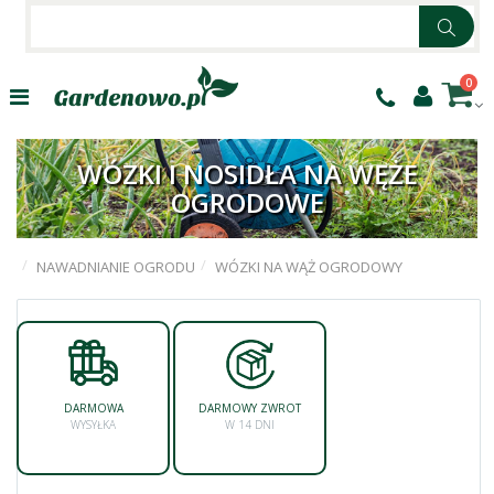
0
WÓZKI I NOSIDŁA NA WĘŻE
OGRODOWE
NAWADNIANIE OGRODU
WÓZKI NA WĄŻ OGRODOWY
DARMOWA
DARMOWY ZWROT
WYSYŁKA
W 14 DNI