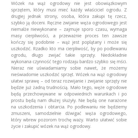
Wózek na wąż ogrodowy nie jest obowiązkowym
sprzętem, który musi mieć każdy właściciel ogrodu. Z
drugiej jednak strony, osoba, która zakupi tę rzecz,
szybko ją doceni. Ręczne zwijanie węża ogrodowego jest
niemalże niewykonane – zajmuje sporo czasu, wymaga
masy cierpliwości, a przeważnie proces ten zawsze
kończy się podobnie – wąż jest poplątany i może się
uszkodzić. Rzadko kto ma cierpliwość, by po podlewaniu
ogrodu, długo zwijać takie sprzęty. Niedokładnie
wykonana czynność tego rodzaju bardzo szybko się mści.
Nieraz nie uświadamiamy sobie nawet, że możemy
nieświadomie uszkodzić sprzęt. Wózek na wąż ogrodowy
ułatwi sprawę – od teraz rozwijanie i zwijanie sprzęty nie
będzie już żadną trudnością. Mało tego, węże ogrodowe
będą przechowywane w odpowiednich warunkach i po
prostu będą nam dłużej służyły. Nie będą one narażone
na uszkodzenia i obtarcia. Po podlewaniu nie będziemy
zmuszeni, samodzielnie dźwigać węża ogrodowego,
który wbrew pozorom trochę waży. Warto ułatwić sobie
życie i zakupić wózek na wąż ogrodowy.