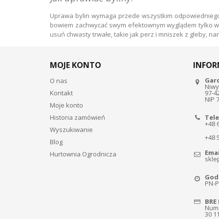
Uprawa bylin wymaga przede wszystkim odpowiedniego d
bowiem zachwycać swym efektownym wyglądem tylko wówc
usuń chwasty trwałe, takie jak perz i mniszek z gleby, n
MOJE KONTO
INFOR
Gar
O nas
Niwy
Kontakt
97-4
NIP 
Moje konto
Historia zamówień
Tele
+48 
Wyszukiwanie
+48 
Blog
Emai
Hurtownia Ogrodnicza
skle
Godz
PN-PT
BRE 
Nume
30 1