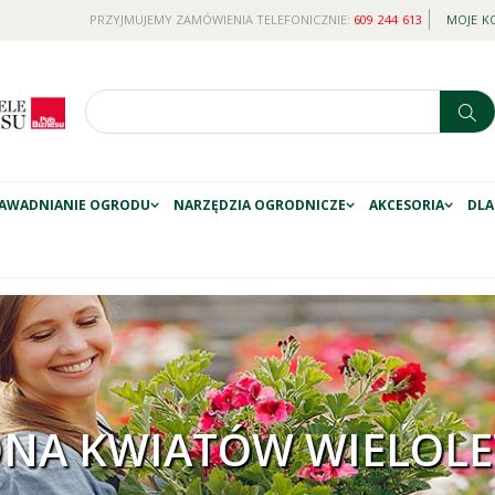
PRZYJMUJEMY ZAMÓWIENIA TELEFONICZNIE:
609 244 613
MOJE K
AWADNIANIE OGRODU
NARZĘDZIA OGRODNICZE
AKCESORIA
DLA
ONA KWIATÓW WIELOLE