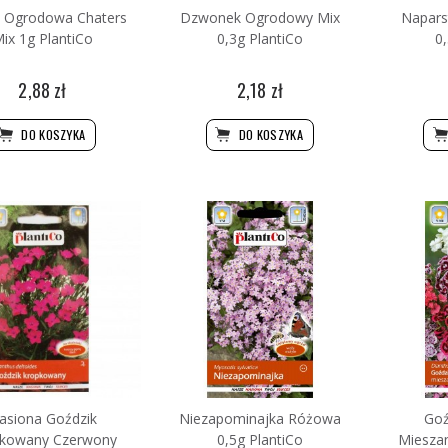
 Ogrodowa Chaters
Dzwonek Ogrodowy Mix
Napars
ix 1g PlantiCo
0,3g PlantiCo
0,
2,88 zł
2,18 zł
DO KOSZYKA
DO KOSZYKA
asiona Goździk
Niezapominajka Różowa
Goź
kowany Czerwony
0,5g PlantiCo
Mieszan