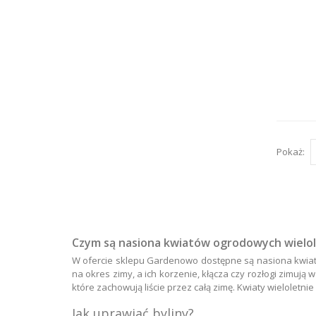
Pokaż:
Czym są nasiona kwiatów ogrodowych wielol
W ofercie sklepu Gardenowo dostępne są nasiona kwiatów 
na okres zimy, a ich korzenie, kłącza czy rozłogi zimują 
które zachowują liście przez całą zimę. Kwiaty wieloletn
Jak uprawiać byliny?