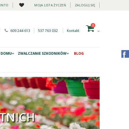
ONTO
MOJA LISTA ŻYCZEŃ
ZALOGUJ SIĘ
0
609 244 613
537 763 032
Kontakt
 DOMU
ZWALCZANIE SZKODNIKÓW
BLOG
TNICH