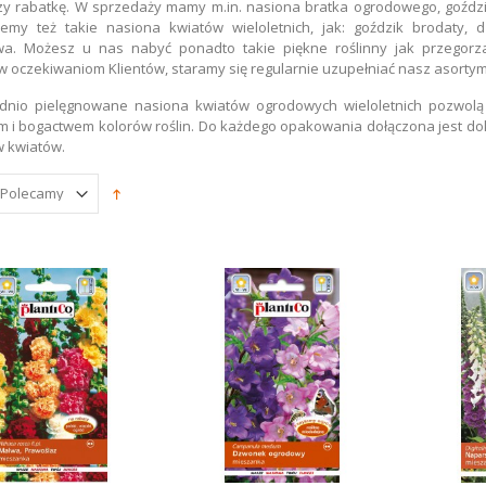
zy rabatkę. W sprzedaży mamy m.in. nasiona bratka ogrodowego, goździk
emy też takie nasiona kwiatów wieloletnich, jak: goździk brodaty
a. Możesz u nas nabyć ponadto takie piękne roślinny jak przegorz
w oczekiwaniom Klientów, staramy się regularnie uzupełniać nasz asortyme
nio pielęgnowane nasiona kwiatów ogrodowych wieloletnich pozwolą 
 i bogactwem kolorów roślin. Do każdego opakowania dołączona jest dok
łeczki Nawozowe
 kwiatów.
iwersalne Biopon
zt
0 zł