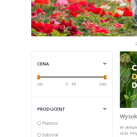
CENA
zł0
0
-
40
zł40
PRODUCENT
Wysoki
Plantico
W sklepi
oraz inn
Substral