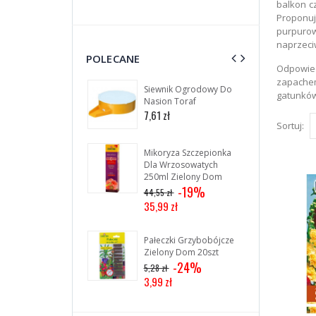
balkon c
Proponuj
purpurow
naprzeci
POLECANE
Odpowied
zapachem
Siewnik Ogrodowy Do
Pa
gatunków
Nasion Toraf
Un
30s
7,61 zł
4,5
Sortuj:
Mikoryza Szczepionka
Dla Wrzosowatych
250ml Zielony Dom
-19%
44,55 zł
35,99 zł
Pałeczki Grzybobójcze
Zielony Dom 20szt
-24%
5,28 zł
3,99 zł