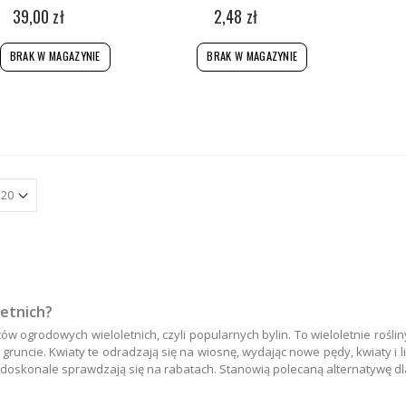
39,00 zł
2,48 zł
BRAK W MAGAZYNIE
BRAK W MAGAZYNIE
etnich?
ogrodowych wieloletnich, czyli popularnych bylin. To wieloletnie rośliny
w gruncie. Kwiaty te odradzają się na wiosnę, wydając nowe pędy, kwiaty i li
ie doskonale sprawdzają się na rabatach. Stanowią polecaną alternatywę d