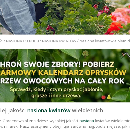
/
/
/
NASIONA I CEBULKI
NASIONA KWIATÓW
Nasiona kwiatów wieloletnic
ej jakości
nasiona kwiatów
wieloletnich
e Gardenowo.pl znajdziesz wysokiej jakości
nasiona
kwiatów wieloletnic
ych marek. Nasz asortyment obejmuje zarówno najpopularniejsze, jak i 