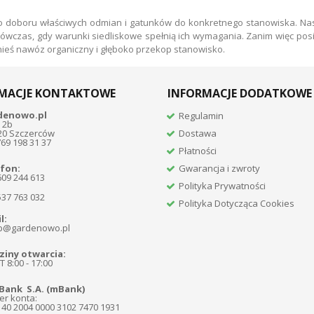
oboru właściwych odmian i gatunków do konkretnego stanowiska. Nasion
zas, gdy warunki siedliskowe spełnią ich wymagania. Zanim więc posiej
anieś nawóz organiczny i głęboko przekop stanowisko.
MACJE KONTAKTOWE
INFORMACJE DODATKOWE
denowo.pl
Regulamin
 2b
20 Szczerców
Dostawa
769 198 31 37
Płatności
fon:
Gwarancja i zwroty
609 244 613
Polityka Prywatności
537 763 032
Polityka Dotycząca Cookies
l:
p@gardenowo.pl
iny otwarcia:
 8:00 - 17:00
Bank S.A. (mBank)
r konta:
140 2004 0000 3102 7470 1931