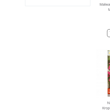
Malwa
M
N
Krop