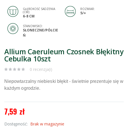
GŁĘBOKOŚĆ SADZENIA
ROZMIAR:
(CM):
5/+
6-8 CM
STANOWISKO:
SŁONECZNE/PÓŁCIE
Ń
Allium Caeruleum Czosnek Błękitny
Cebulka 10szt
0 recenzja(i)
Niepowtarzalny niebieski błękit - świetnie prezentuje się w
każdym ogrodzie.
7,59 zł
Dostępność:
Brak w magazynie