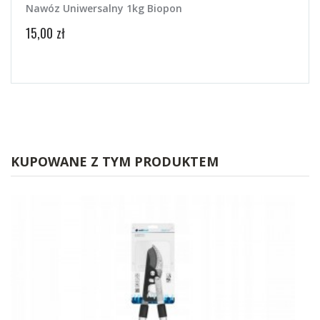
Nawóz Uniwersalny 1kg Biopon
Cell
15,00 zł
26,49
KUPOWANE Z TYM PRODUKTEM