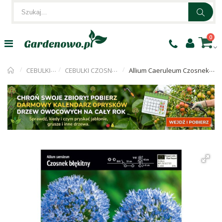
0
CEBULKI KWIATÓW
CEBULKI CZOSNKU OZDOBNEGO
Allium Caeruleum Czosnek Błękitny Cebulka 10szt