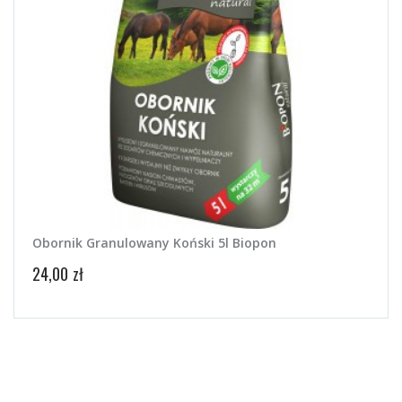
Obornik Granulowany Koński 5l Biopon
Nawó
24,00 zł
16,49