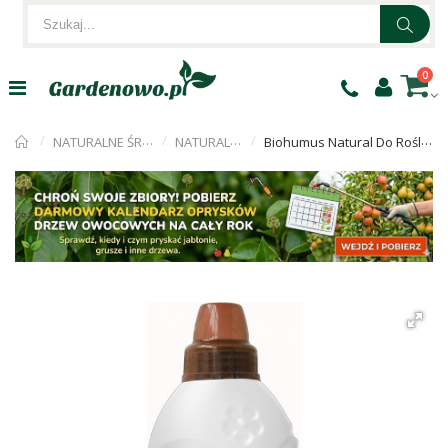
0
NATURALNE ŚRODKI i NAWOZY
NATURALNE NAWOZY
Biohumus Natural Do Roślin Zielonych 1l Biopon