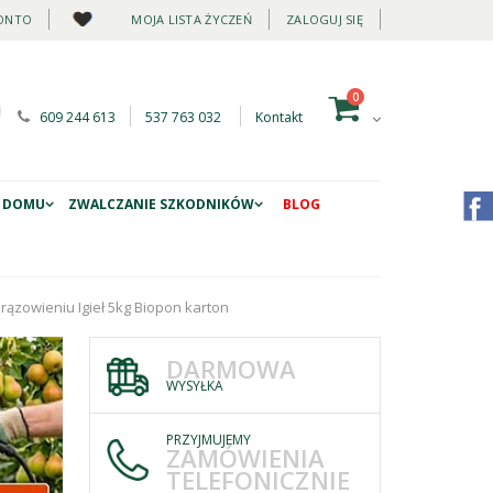
ONTO
MOJA LISTA ŻYCZEŃ
ZALOGUJ SIĘ
0
609 244 613
537 763 032
Kontakt
 DOMU
ZWALCZANIE SZKODNIKÓW
BLOG
ązowieniu Igieł 5kg Biopon karton
DARMOWA
WYSYŁKA
PRZYJMUJEMY
ZAMÓWIENIA
TELEFONICZNIE