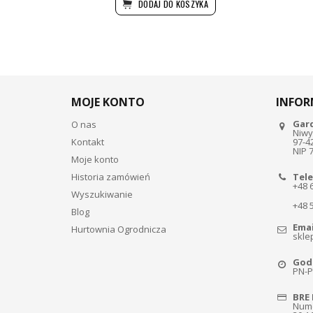
DODAJ DO KOSZYKA
MOJE KONTO
INFOR
Gar
O nas
Niwy
Kontakt
97-4
NIP 
Moje konto
Historia zamówień
Tele
+48 
Wyszukiwanie
+48 
Blog
Emai
Hurtownia Ogrodnicza
skle
Godz
PN-PT
BRE 
Nume