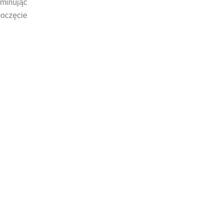
iminując
oczęcie