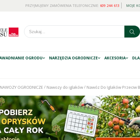
PRZYJMUJEMY ZAMÓWIENIA TELEFONICZNIE:
609 244 613
MOJE K
AWADNIANIE OGRODU
NARZĘDZIA OGRODNICZE
AKCESORIA
DLA
/
/
NAWOZY OGRODNICZE
Nawozy do iglaków
Nawóz Do Iglaków Przeciw Br