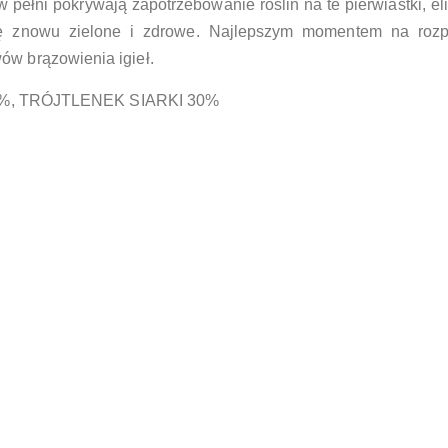
 pełni pokrywają zapotrzebowanie roślin na te pierwiastki, el
 się znowu zielone i zdrowe. Najlepszym momentem na rozp
ów brązowienia igieł.
, TRÓJTLENEK SIARKI 30%