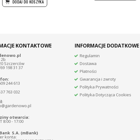
DODAJ DO KOSZYKA
MACJE KONTAKTOWE
INFORMACJE DODATKOWE
denowo.pl
Regulamin
 2b
20 Szczerców
Dostawa
769 198 31 37
Płatności
fon:
Gwarancja i zwroty
609 244 613
Polityka Prywatności
537 763 032
Polityka Dotycząca Cookies
l:
p@gardenowo.pl
iny otwarcia:
 8:00 - 17:00
Bank S.A. (mBank)
r konta: