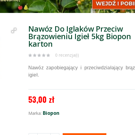
Nawóz Do Iglaków Przeciw
Brązowieniu Igieł 5kg Biopon
karton
0 recenzja(i)
Nawóz zapobiegający i przeciwdziałający brą
igieł.
53,00 zł
Biopon
Marka: