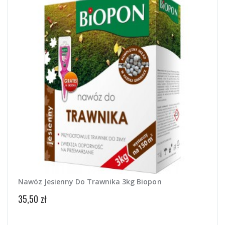
Nawóz Jesienny Do Trawnika 3kg Biopon
Nawó
35,50 zł
14,50