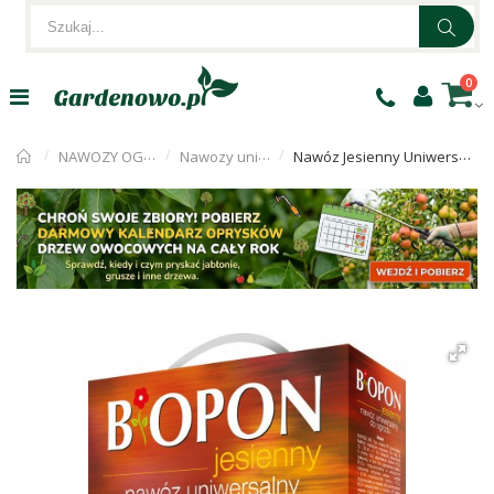
0
NAWOZY OGRODNICZE
Nawozy uniwersalne
Nawóz Jesienny Uniwersalny 3kg Biopon