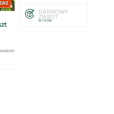
DARMOWY
ZWROT
W 14 DNI
szt
wiednim