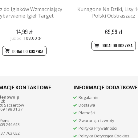
 do Iglaków Wzmacniający
Kunagone Na Dziki, Lisy 1
ybarwienie Igieł Target
Polski Odstraszacz
14,99 zł
69,99 zł
108,00 zł
Już od:
DODAJ DO KOSZYKA
DODAJ DO KOSZYKA
MACJE KONTAKTOWE
INFORMACJE DODATKOWE
denowo.pl
Regulamin
 2b
20 Szczerców
Dostawa
769 198 31 37
Płatności
fon:
Gwarancja i zwroty
609 244 613
Polityka Prywatności
537 763 032
Polityka Dotycząca Cookies