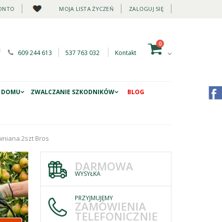
ONTO
MOJA LISTA ŻYCZEŃ
ZALOGUJ SIĘ
0
609 244 613
537 763 032
Kontakt
 DOMU
ZWALCZANIE SZKODNIKÓW
BLOG
niana 2szt Bros
DARMOWA
WYSYŁKA
PRZYJMUJEMY
ZAMÓWIENIA
TELEFONICZNIE