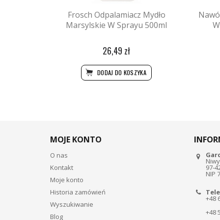
Frosch Odpalamiacz Mydło
Nawóz
Marsylskie W Sprayu 500ml
W
26,49 zł
DODAJ DO KOSZYKA
MOJE KONTO
INFOR
Gar
O nas
Niwy
Kontakt
97-4
NIP 
Moje konto
Historia zamówień
Tele
+48 
Wyszukiwanie
+48 
Blog