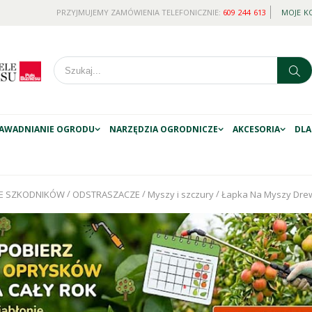
PRZYJMUJEMY ZAMÓWIENIA TELEFONICZNIE:
609 244 613
MOJE K
AWADNIANIE OGRODU
NARZĘDZIA OGRODNICZE
AKCESORIA
DLA
/
/
/
E SZKODNIKÓW
ODSTRASZACZE
Myszy i szczury
Łapka Na Myszy Drew