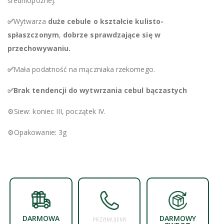
średniopóźnej.
✅
Wytwarza
duże cebule o kształcie kulisto-
spłaszczonym
,
dobrze sprawdzające się w
przechowywaniu.
✅
Mała podatność na mączniaka rzekomego.
✅Brak tendencji do wytwrzania cebul bączastych
⚙️Siew: koniec III, początek IV.
⚙️Opakowanie: 3g
DARMOWA
DARMOWY
PRZYJMUJEMY