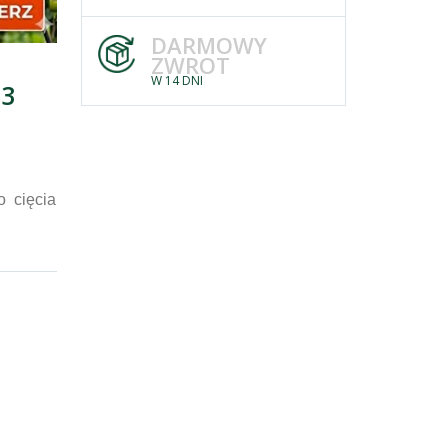
DARMOWY
ZWROT
W 14 DNI
33
 cięcia