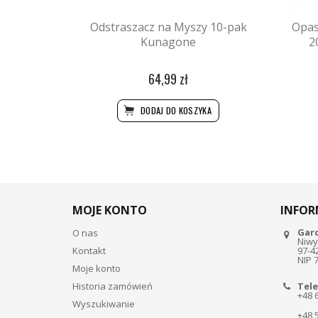
Odstraszacz na Myszy 10-pak
Opas
Kunagone
2
64,99 zł
DODAJ DO KOSZYKA
MOJE KONTO
INFOR
Gar
O nas
Niwy
Kontakt
97-4
NIP 
Moje konto
Historia zamówień
Tele
+48 
Wyszukiwanie
+48 