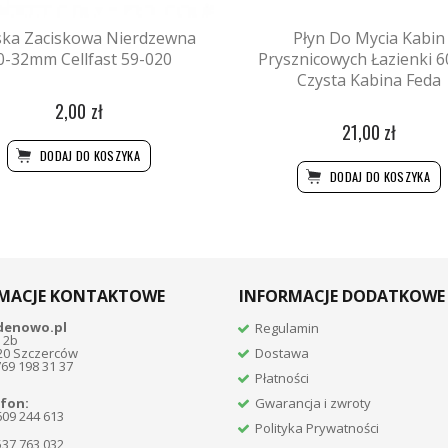
ka Zaciskowa Nierdzewna
Płyn Do Mycia Kabin
0-32mm Cellfast 59-020
Prysznicowych Łazienki 
Czysta Kabina Feda
2,00 zł
21,00 zł
DODAJ DO KOSZYKA
DODAJ DO KOSZYKA
MACJE KONTAKTOWE
INFORMACJE DODATKOWE
denowo.pl
Regulamin
 2b
20 Szczerców
Dostawa
769 198 31 37
Płatności
fon:
Gwarancja i zwroty
609 244 613
Polityka Prywatności
537 763 032