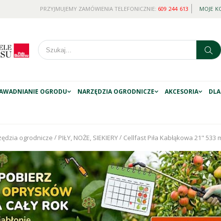
PRZYJMUJEMY ZAMÓWIENIA TELEFONICZNIE:
609 244 613
MOJE K
AWADNIANIE OGRODU
NARZĘDZIA OGRODNICZE
AKCESORIA
DLA
/
/
zędzia ogrodnicze
PIŁY, NOŻE, SIEKIERY
Cellfast Piła Kabłąkowa 21" 53