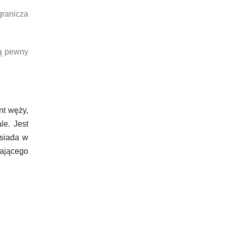
ranicza
ą pewny
nt węży,
le. Jest
osiada w
gającego