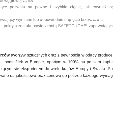
tali węglowej C75S
ające pozwala na pewne i szybkie cięcie, jak również og
liwiający wymianę lub odpowiednie napięcie brzeszczotu
oni, pokryta została powierzchnią SAFETOUCH™ zapewniając
órców
tworzyw sztucznych oraz z pewnością wiodący produce
 podsufitek w Europie, opartym w 100% na polskim kapita
czącym się eksporterem do wielu krajów Europy i Świata. P
asowane są jakościowo oraz cenowo do potrzeb każdego wyma