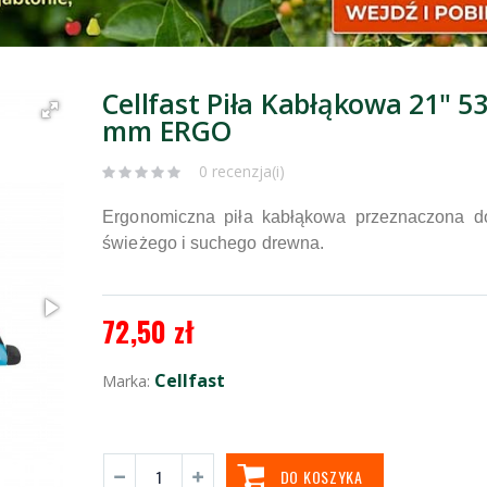
Cellfast Piła Kabłąkowa 21" 5
mm ERGO
0 recenzja(i)
Ergonomiczna piła kabłąkowa przeznaczona do
świeżego i suchego drewna.
72,50 zł
Cellfast
Marka:
DO KOSZYKA