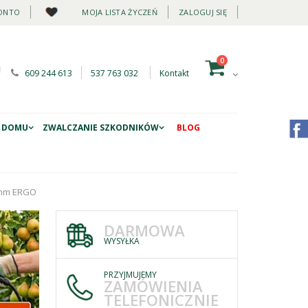
ONTO
MOJA LISTA ŻYCZEŃ
ZALOGUJ SIĘ
0
609 244 613
537 763 032
Kontakt
 DOMU
ZWALCZANIE SZKODNIKÓW
BLOG
3 mm ERGO
DARMOWA
WYSYŁKA
PRZYJMUJEMY
ZAMÓWIENIA
TELEFONICZNIE