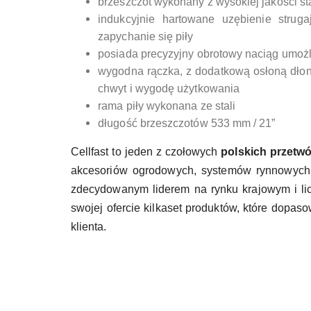
brzeszczot wykonany z wysokiej jakości s
indukcyjnie hartowane uzębienie strug
zapychanie się piły
posiada precyzyjny obrotowy naciąg umoż
wygodna rączka, z dodatkową osłoną dł
chwyt i wygodę użytkowania
rama piły wykonana ze stali
długość brzeszczotów 533 mm / 21”
Cellfast to jeden z czołowych
polskich przetw
akcesoriów ogrodowych, systemów rynnowych i
zdecydowanym liderem na rynku krajowym i li
swojej ofercie kilkaset produktów, które dop
klienta.