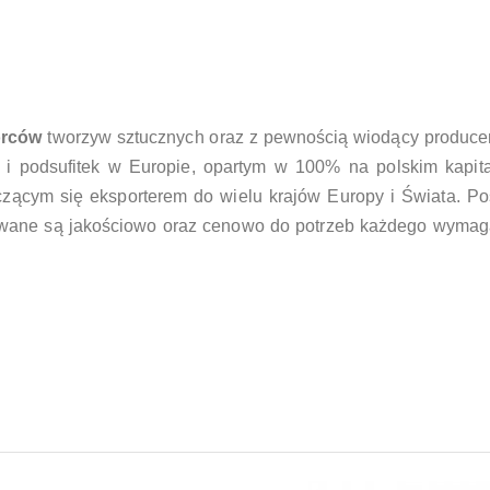
órców
tworzyw sztucznych oraz z pewnością wiodący produce
 podsufitek w Europie, opartym w 100% na polskim kapita
czącym się eksporterem do wielu krajów Europy i Świata. P
asowane są jakościowo oraz cenowo do potrzeb każdego wyma