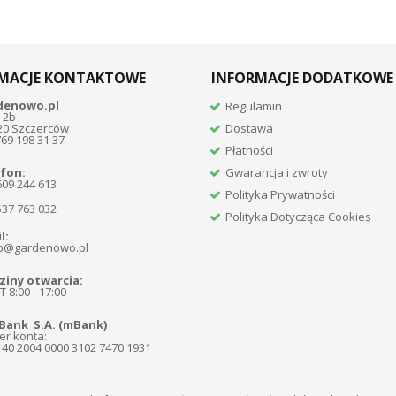
MACJE KONTAKTOWE
INFORMACJE DODATKOWE
denowo.pl
Regulamin
 2b
20 Szczerców
Dostawa
769 198 31 37
Płatności
fon:
Gwarancja i zwroty
609 244 613
Polityka Prywatności
537 763 032
Polityka Dotycząca Cookies
l:
p@gardenowo.pl
iny otwarcia:
 8:00 - 17:00
Bank S.A. (mBank)
r konta:
140 2004 0000 3102 7470 1931