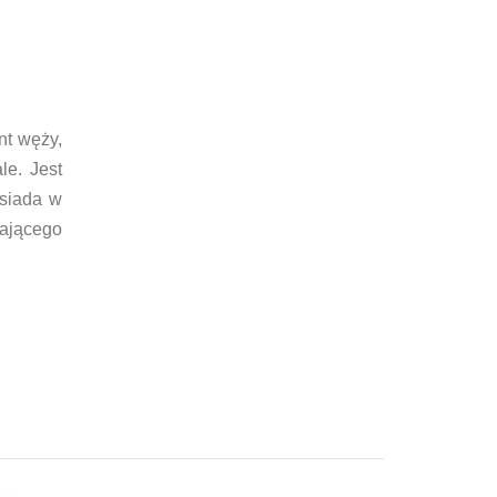
nt węży,
le. Jest
osiada w
gającego