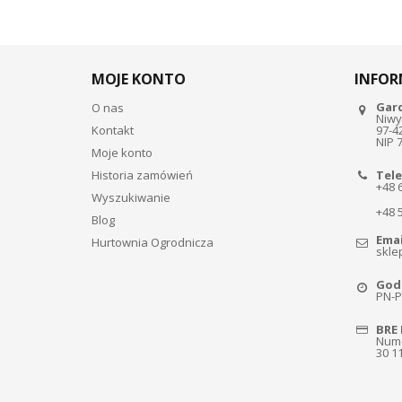
MOJE KONTO
INFOR
Gar
O nas
Niwy
Kontakt
97-4
NIP 
Moje konto
Historia zamówień
Tele
+48 
Wyszukiwanie
+48 
Blog
Emai
Hurtownia Ogrodnicza
skle
Godz
PN-PT
BRE 
Nume
30 1