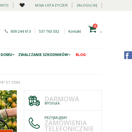
ONTO
MOJA LISTA ŻYCZEŃ
ZALOGUJ SIĘ
0
609 244 613
537 763 032
Kontakt
 DOMU
ZWALCZANIE SZKODNIKÓW
BLOG
3/4" 51-125H
DARMOWA
WYSYŁKA
PRZYJMUJEMY
ZAMÓWIENIA
TELEFONICZNIE