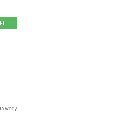
ki!
cia wody