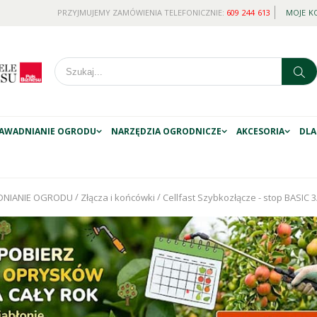
PRZYJMUJEMY ZAMÓWIENIA TELEFONICZNIE:
609 244 613
MOJE K
AWADNIANIE OGRODU
NARZĘDZIA OGRODNICZE
AKCESORIA
DLA
/
/
NIANIE OGRODU
Złącza i końcówki
Cellfast Szybkozłącze - stop BASIC 