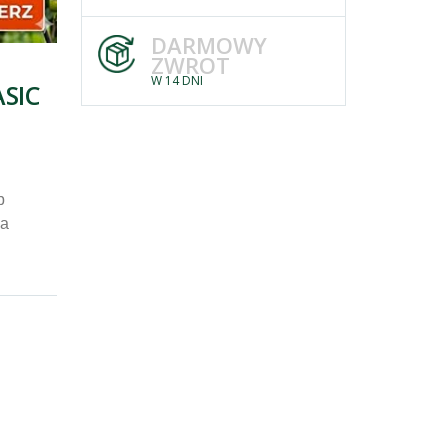
DARMOWY
ZWROT
W 14 DNI
ASIC
b
ia