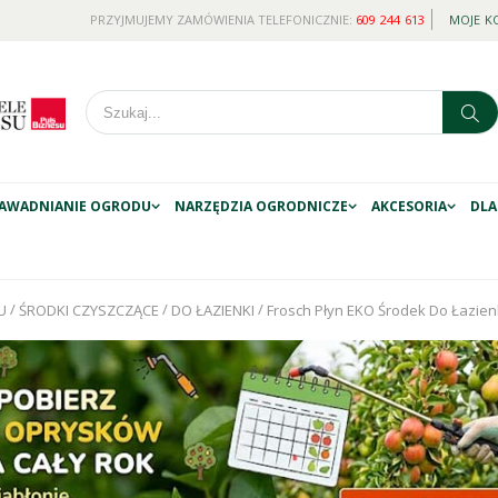
PRZYJMUJEMY ZAMÓWIENIA TELEFONICZNIE:
609 244 613
MOJE K
AWADNIANIE OGRODU
NARZĘDZIA OGRODNICZE
AKCESORIA
DLA
/
/
/
U
ŚRODKI CZYSZCZĄCE
DO ŁAZIENKI
Frosch Płyn EKO Środek Do Łazie