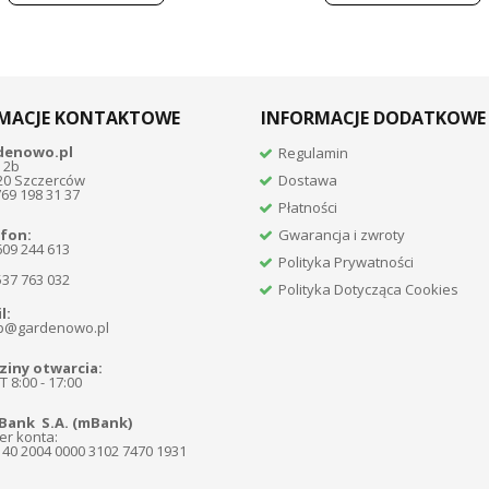
MACJE KONTAKTOWE
INFORMACJE DODATKOWE
denowo.pl
Regulamin
 2b
20 Szczerców
Dostawa
769 198 31 37
Płatności
fon:
Gwarancja i zwroty
609 244 613
Polityka Prywatności
537 763 032
Polityka Dotycząca Cookies
l:
p@gardenowo.pl
iny otwarcia:
 8:00 - 17:00
Bank S.A. (mBank)
r konta:
140 2004 0000 3102 7470 1931