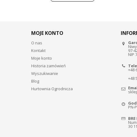
MOJE KONTO
INFOR
Gar
O nas
Niwy
Kontakt
97-4
NIP 
Moje konto
Historia zamówień
Tele
+48 
Wyszukiwanie
+48 
Blog
Emai
Hurtownia Ogrodnicza
skle
Godz
PN-PT
BRE 
Nume
30 1