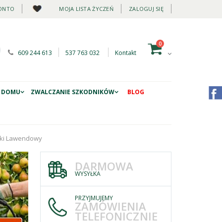
ONTO
MOJA LISTA ŻYCZEŃ
ZALOGUJ SIĘ
0
609 244 613
537 763 032
Kontakt
 DOMU
ZWALCZANIE SZKODNIKÓW
BLOG
nki Lawendowy
DARMOWA
WYSYŁKA
PRZYJMUJEMY
ZAMÓWIENIA
TELEFONICZNIE