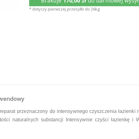
Brakuje
170,00 zł
do darmowej wysył
* dotyczy pierwszej przesyłki do 26kg
Lawendowy
preparat przeznaczony do intensywnego czyszczenia łazienki 
ości naturalnych substancji Intensywnie czyści łazienkę i