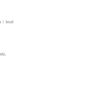
a i brud
udu,