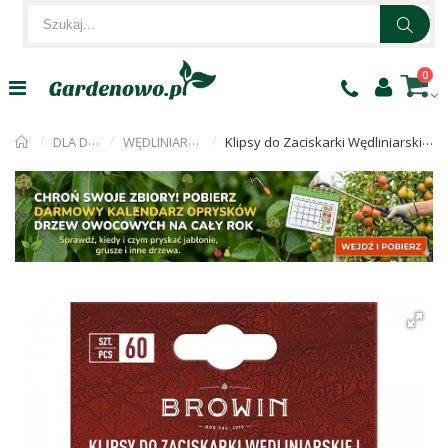
0
DLA DOMU
WĘDLINIARSTWO
Klipsy do Zaciskarki Wędliniarskiej - 60szt