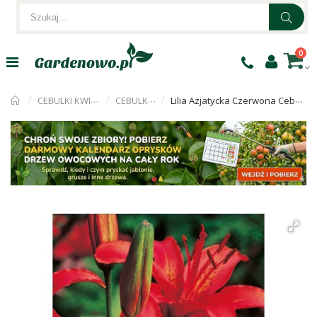
0
CEBULKI KWIATÓW
CEBULKI LILII
Lilia Azjatycka Czerwona Cebulka 1szt