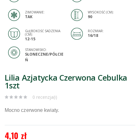
ZIMOWANIE:
WYSOKOŚĆ (CM):
TAK
90
GŁĘBOKOŚĆ SADZENIA
ROZMIAR:
(CM):
16/18
12-15
STANOWISKO:
SŁONECZNE/PÓŁCIE
Ń
Lilia Azjatycka Czerwona Cebulka
1szt
0 recenzja(i)
Mocno czerwone kwiaty.
4,10 zł