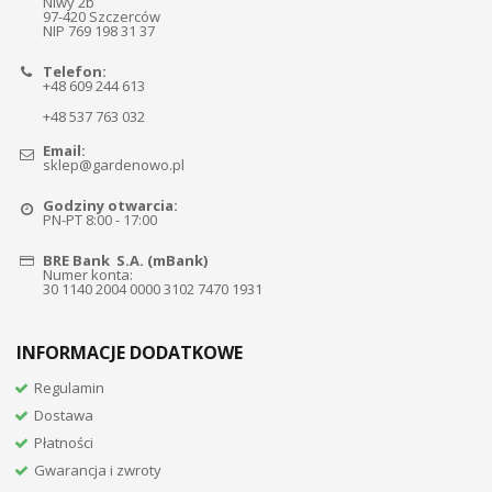
Niwy 2b
97-420 Szczerców
NIP 769 198 31 37
Telefon:
+48 609 244 613
+48 537 763 032
Email:
sklep@gardenowo.pl
Godziny otwarcia:
PN-PT 8:00 - 17:00
BRE Bank S.A. (mBank)
Numer konta:
30 1140 2004 0000 3102 7470 1931
INFORMACJE DODATKOWE
Regulamin
Dostawa
Płatności
Gwarancja i zwroty