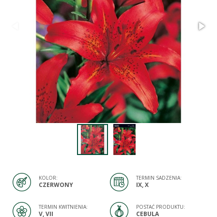
KOLOR:
TERMIN SADZENIA:
CZERWONY
IX, X
TERMIN KWITNIENIA:
POSTAĆ PRODUKTU:
V, VII
CEBULA