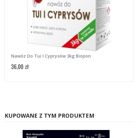
Nawóz Do Tui I Cyprysów 3kg Biopon
Nawó
36,00 zł
8,00 
KUPOWANE Z TYM PRODUKTEM