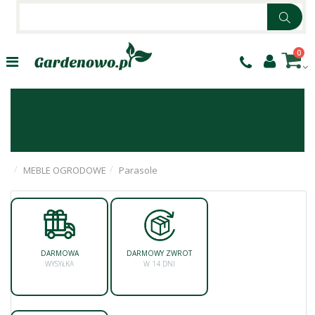
0
MEBLE OGRODOWE
Parasole
DARMOWA
DARMOWY ZWROT
WYSYŁKA
W 14 DNI