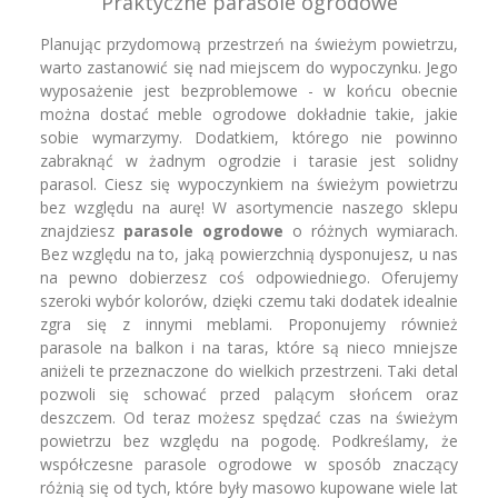
Praktyczne parasole ogrodowe
Planując przydomową przestrzeń na świeżym powietrzu,
warto zastanowić się nad miejscem do wypoczynku. Jego
wyposażenie jest bezproblemowe - w końcu obecnie
można dostać meble ogrodowe dokładnie takie, jakie
sobie wymarzymy. Dodatkiem, którego nie powinno
zabraknąć w żadnym ogrodzie i tarasie jest solidny
parasol. Ciesz się wypoczynkiem na świeżym powietrzu
bez względu na aurę! W asortymencie naszego sklepu
znajdziesz
parasole ogrodowe
o różnych wymiarach.
Bez względu na to, jaką powierzchnią dysponujesz, u nas
na pewno dobierzesz coś odpowiedniego. Oferujemy
szeroki wybór kolorów, dzięki czemu taki dodatek idealnie
zgra się z innymi meblami. Proponujemy również
parasole na balkon i na taras, które są nieco mniejsze
aniżeli te przeznaczone do wielkich przestrzeni. Taki detal
pozwoli się schować przed palącym słońcem oraz
deszczem. Od teraz możesz spędzać czas na świeżym
powietrzu bez względu na pogodę. Podkreślamy, że
współczesne parasole ogrodowe w sposób znaczący
różnią się od tych, które były masowo kupowane wiele lat