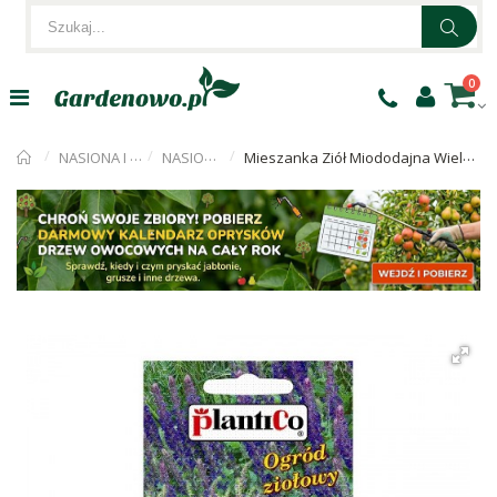
0
NASIONA I CEBULKI
NASIONA ZIÓŁ
Mieszanka Ziół Miododajna Wieloletnia1g PlantiCo