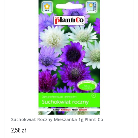
Suchokwiat Roczny Mieszanka 1g PlantiCo
Cyni
2,58 zł
2,28 