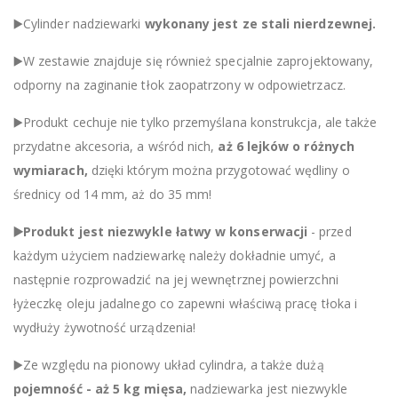
▶️Cylinder nadziewarki
wykonany jest ze stali nierdzewnej.
▶️W zestawie znajduje się również specjalnie zaprojektowany,
odporny na zaginanie tłok zaopatrzony w odpowietrzacz.
▶️Produkt cechuje nie tylko przemyślana konstrukcja, ale także
przydatne akcesoria, a wśród nich,
aż 6 lejków o różnych
wymiarach,
dzięki którym można przygotować wędliny o
średnicy od 14 mm, aż do 35 mm!
▶️Produkt jest niezwykle łatwy w konserwacji
- przed
każdym użyciem nadziewarkę należy dokładnie umyć, a
następnie rozprowadzić na jej wewnętrznej powierzchni
łyżeczkę oleju jadalnego co zapewni właściwą pracę tłoka i
wydłuży żywotność urządzenia!
▶️Ze względu na pionowy układ cylindra, a także dużą
pojemność - aż 5 kg mięsa,
nadziewarka jest niezwykle