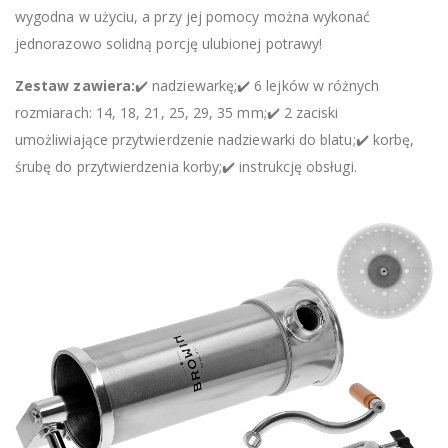
wygodna w użyciu, a przy jej pomocy można wykonać
jednorazowo solidną porcję ulubionej potrawy!
Zestaw zawiera:
✔️ nadziewarkę;✔️ 6 lejków w różnych
rozmiarach: 14, 18, 21, 25, 29, 35 mm;✔️ 2 zaciski
umożliwiające przytwierdzenie nadziewarki do blatu;✔️ korbę,
śrubę do przytwierdzenia korby;✔️ instrukcję obsługi.