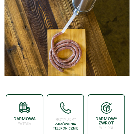
DARMOWA
DARMOWY
PRZYJMUJEMY
ZWROT
WYSYŁKA
ZAMÓWIENIA
W 14 DNI
TELEFONICZNIE