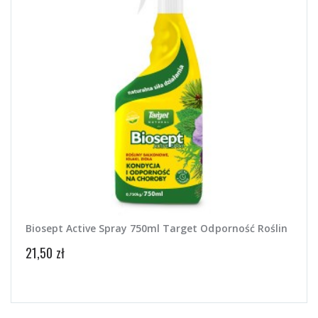
Biosept Active Spray 750ml Target Odporność Roślin
Agro
Targ
21,50 zł
24,00