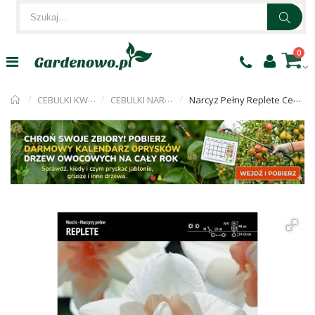
0
CEBULKI KWIATÓW
CEBULKI NARCYZÓW
Narcyz Pełny Replete Cebulka 5szt