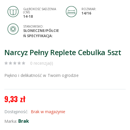
GŁĘBOKOŚĆ SADZENIA
ROZMIAR:
(CM):
14/16
14-18
STANOWISKO:
SŁONECZNE/PÓŁCIE
Ń SPECYFIKACJA:
Narcyz Pełny Replete Cebulka 5szt
0 recenzja(i)
Piękno i delikatność w Twoim ogrodzie
9,33 zł
Dostępność:
Brak w magazynie
Brak
Marka: