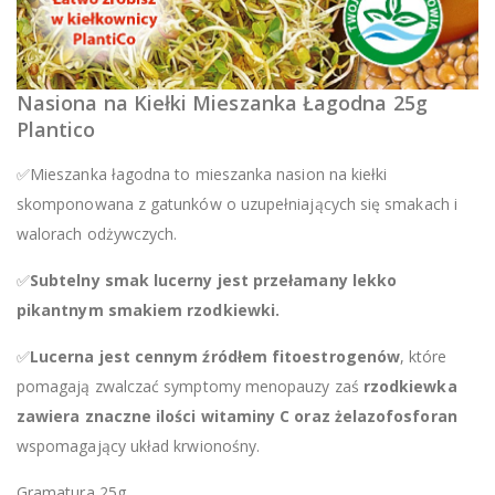
Nasiona na Kiełki Mieszanka Łagodna 25g
Plantico
✅Mieszanka łagodna to mieszanka nasion na kiełki
skomponowana z gatunków o uzupełniających się smakach i
walorach odżywczych.
✅
Subtelny smak lucerny jest przełamany lekko
pikantnym smakiem rzodkiewki.
✅
Lucerna jest cennym źródłem fitoestrogenów
, które
pomagają zwalczać symptomy menopauzy zaś
rzodkiewka
zawiera znaczne ilości witaminy C
oraz żelazofosforan
wspomagający układ krwionośny.
Gramatura 25g.