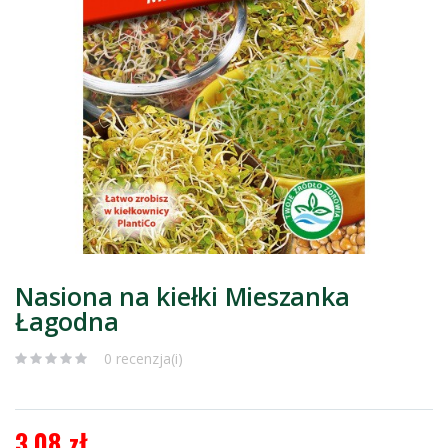
Nasiona na kiełki Mieszanka
Łagodna
0 recenzja(i)
3,08 zł