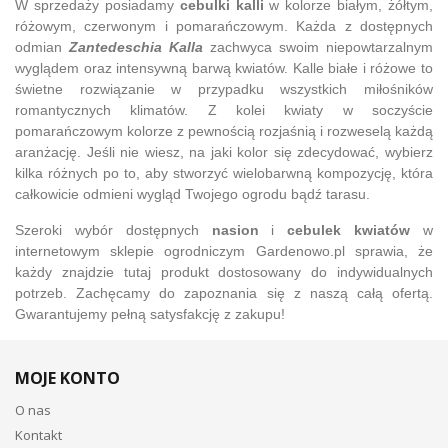
W sprzedaży posiadamy
cebulki kalli
w kolorze białym, żółtym,
różowym, czerwonym i pomarańczowym. Każda z dostępnych
odmian
Zantedeschia Kalla
zachwyca swoim niepowtarzalnym
wyglądem oraz intensywną barwą kwiatów. Kalle białe i różowe to
świetne rozwiązanie w przypadku wszystkich miłośników
romantycznych klimatów. Z kolei kwiaty w soczyście
pomarańczowym kolorze z pewnością rozjaśnią i rozweselą każdą
aranżację. Jeśli nie wiesz, na jaki kolor się zdecydować, wybierz
kilka różnych po to, aby stworzyć wielobarwną kompozycję, która
całkowicie odmieni wygląd Twojego ogrodu bądź tarasu.
Szeroki wybór dostępnych
nasion
i
cebulek kwiatów
w
internetowym sklepie ogrodniczym Gardenowo.pl sprawia, że
każdy znajdzie tutaj produkt dostosowany do indywidualnych
potrzeb. Zachęcamy do zapoznania się z naszą całą ofertą.
Gwarantujemy pełną satysfakcję z zakupu!
MOJE KONTO
O nas
Kontakt