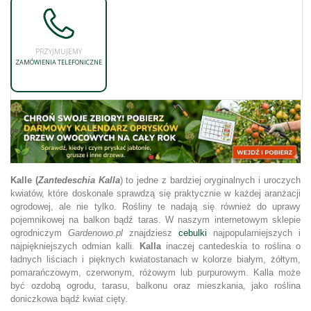
PRZYJMUJEMY
ZAMÓWIENIA TELEFONICZNE
Kalle (
Zantedeschia Kalla
) to jedne z bardziej oryginalnych i uroczych
kwiatów, które doskonale sprawdzą się praktycznie w każdej aranżacji
ogrodowej, ale nie tylko. Rośliny te nadają się również do uprawy
pojemnikowej na balkon bądź taras. W naszym internetowym sklepie
ogrodniczym
Gardenowo.pl
znajdziesz
cebulki
najpopularniejszych i
najpiękniejszych odmian kalli.
Kalla
inaczej cantedeskia to roślina o
ładnych liściach i pięknych kwiatostanach w kolorze białym, żółtym,
pomarańczowym, czerwonym, różowym lub purpurowym. Kalla może
być ozdobą ogrodu, tarasu, balkonu oraz mieszkania, jako roślina
doniczkowa bądź kwiat cięty.