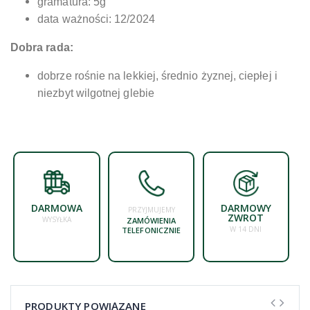
gramatura: 5g
data ważności: 12/2024
Dobra rada:
dobrze rośnie na lekkiej, średnio żyznej, ciepłej i
niezbyt wilgotnej glebie
DARMOWA
DARMOWY
PRZYJMUJEMY
ZWROT
WYSYŁKA
ZAMÓWIENIA
W 14 DNI
TELEFONICZNIE
PRODUKTY POWIĄZANE