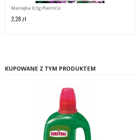
Maciejka 0,5g PlantiCo
Gros
2,28 zł
2,58 
KUPOWANE Z TYM PRODUKTEM