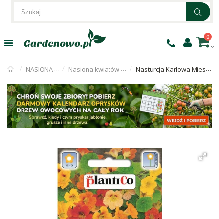
0
NASIONA KWIATÓW
Nasiona kwiatów jednorocznych
Nasturcja Karłowa Mieszanka 5g PlantiCo