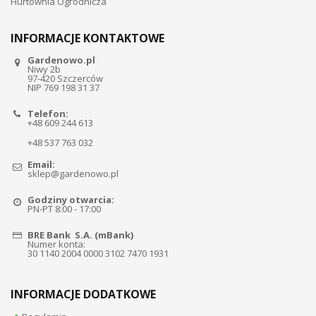
Hurtownia Ogrodnicza
INFORMACJE KONTAKTOWE
Gardenowo.pl
Niwy 2b
97-420 Szczerców
NIP 769 198 31 37
Telefon:
+48 609 244 613
+48 537 763 032
Email:
sklep@gardenowo.pl
Godziny otwarcia:
PN-PT 8:00 - 17:00
BRE Bank S.A. (mBank)
Numer konta:
30 1140 2004 0000 3102 7470 1931
INFORMACJE DODATKOWE