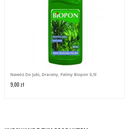
Nawóz Do Juki, Draceny, Palmy Biopon 0,5l
Nawó
9,00 zł
9,50 