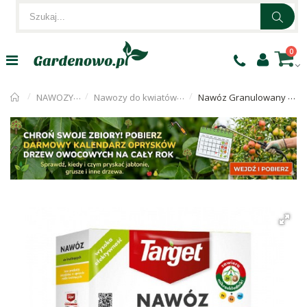
0
NAWOZY OGRODNICZE
Nawozy do kwiatów ogrodowych i krzewów
Nawóz Granulowany Do Kwitnących 1kg Target