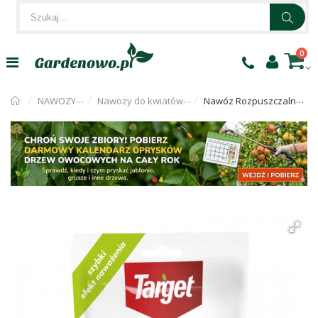
0
NAWOZY OGRODNICZE
Nawozy do kwiatów ogrodowych i krzewów
Nawóz Rozpuszczalny Do Lawendy 150g Target