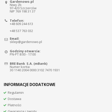
Gardenowo.pl
Niwy 2b
97-420 Szczerców
NIP 769 198 31 37
Telefon:
+48 609 244 613
+48 537 763 032
Email:
sklep@gardenowo.pl
Godziny otwarcia:
PN-PT 8:00 - 17:00
BRE Bank S.A. (mBank)
Numer konta:
30 1140 2004 0000 3102 7470 1931
INFORMACJE DODATKOWE
Regulamin
Dostawa
Płatności
Gwarancja i zwroty