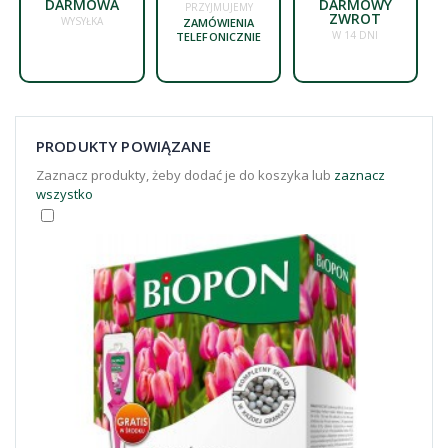
DARMOWA
DARMOWY
PRZYJMUJEMY
ZWROT
WYSYŁKA
ZAMÓWIENIA
W 14 DNI
TELEFONICZNIE
PRODUKTY POWIĄZANE
Zaznacz produkty, żeby dodać je do koszyka lub
zaznacz
wszystko