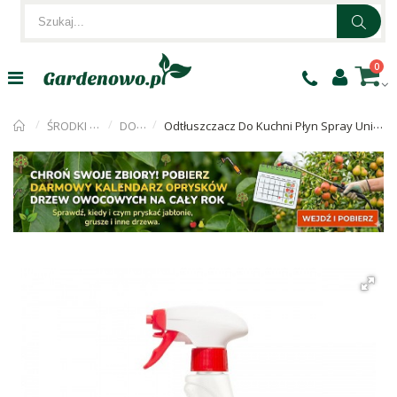
0
ŚRODKI CZYSZCZĄCE
DO KUCHNI
Odtłuszczacz Do Kuchni Płyn Spray Uniwersalny 0,6L Czysta Kuchnia Feda