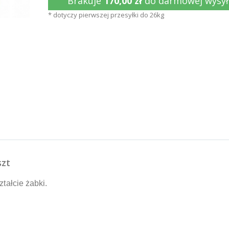
Brakuje
170,00 zł
do darmowej wysył
* dotyczy pierwszej przesyłki do 26kg
szt
ztałcie żabki.