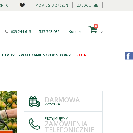
ONTO
MOJA LISTA ŻYCZEŃ
ZALOGUJ SIĘ
0
609 244 613
537 763 032
Kontakt
 DOMU
ZWALCZANIE SZKODNIKÓW
BLOG
DARMOWA
WYSYŁKA
PRZYJMUJEMY
ZAMÓWIENIA
TELEFONICZNIE