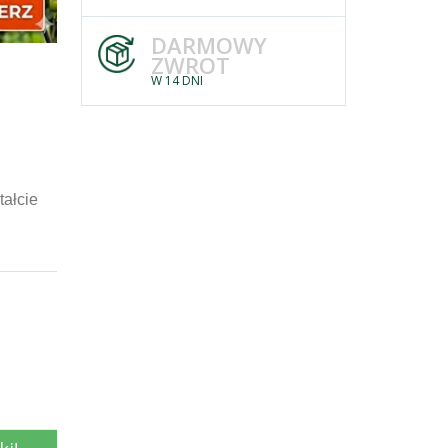
DARMOWY
ZWROT
W 14 DNI
tałcie