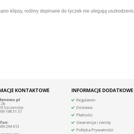
no klipsy, rośliny dopinane do tyczek nie ulegają uszkodzeni
MACJE KONTAKTOWE
INFORMACJE DODATKOWE
denowo.pl
Regulamin
 2b
20 Szczerców
Dostawa
769 198 31 37
Płatności
fon:
Gwarancja i zwroty
609 244 613
Polityka Prywatności