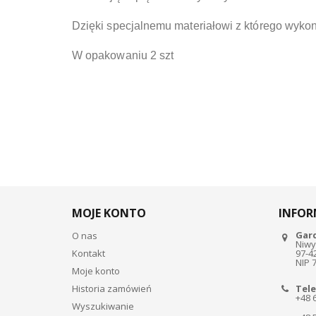
Dzięki specjalnemu materiałowi z którego wykona
W opakowaniu 2 szt
MOJE KONTO
INFOR
Gar
O nas
Niwy
Kontakt
97-4
NIP 
Moje konto
Historia zamówień
Tele
+48 
Wyszukiwanie