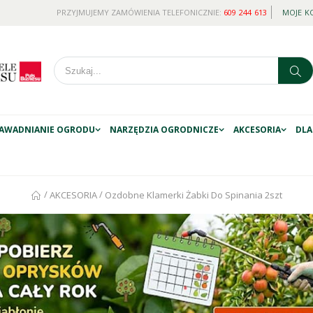
PRZYJMUJEMY ZAMÓWIENIA TELEFONICZNIE:
609 244 613
MOJE K
AWADNIANIE OGRODU
NARZĘDZIA OGRODNICZE
AKCESORIA
DLA
/
/
AKCESORIA
Ozdobne Klamerki Żabki Do Spinania 2szt