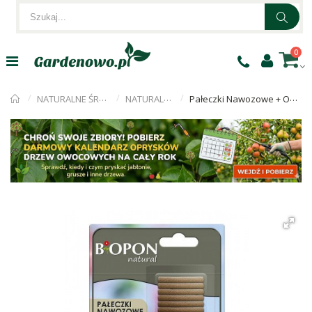
0
NATURALNE ŚRODKI i NAWOZY
NATURALNE NAWOZY
Pałeczki Nawozowe + Obornik Biopon 30szt