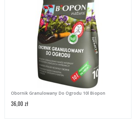
Obornik Granulowany Do Ogrodu 10l Biopon
Nawó
36,00 zł
16,49