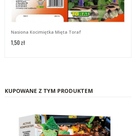
Nasiona Kocimiętka Mięta Toraf
Nasi
1,50 zł
4,58 
KUPOWANE Z TYM PRODUKTEM