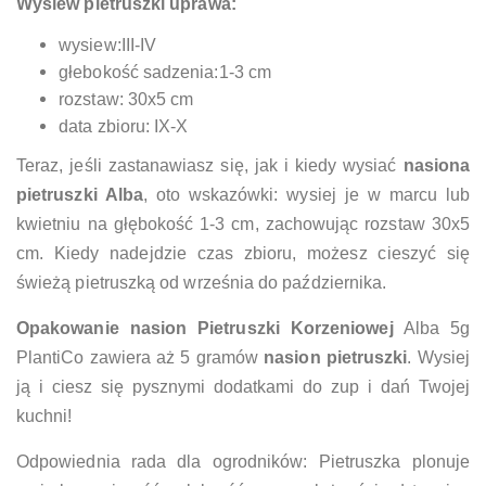
Wysiew pietruszki
uprawa:
wysiew:III-IV
głebokość sadzenia:1-3 cm
rozstaw: 30x5 cm
data zbioru: IX-X
Teraz, jeśli zastanawiasz się, jak i kiedy wysiać
nasiona
pietruszki Alba
, oto wskazówki: wysiej je w marcu lub
kwietniu na głębokość 1-3 cm, zachowując rozstaw 30x5
cm. Kiedy nadejdzie czas zbioru, możesz cieszyć się
świeżą pietruszką od września do października.
Opakowanie nasion Pietruszki Korzeniowej
Alba 5g
PlantiCo zawiera aż 5 gramów
nasion pietruszki
. Wysiej
ją i ciesz się pysznymi dodatkami do zup i dań Twojej
kuchni!
Odpowiednia rada dla ogrodników: Pietruszka plonuje