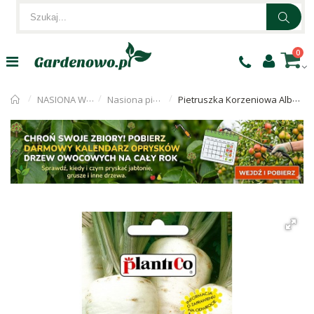
0
NASIONA WARZYW
Nasiona pietruszki
Pietruszka Korzeniowa Alba 5g PlantiCo