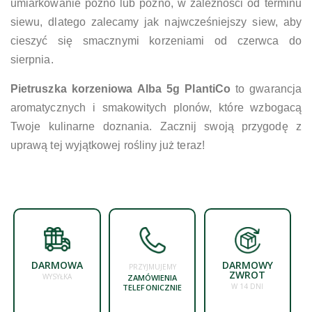
umiarkowanie późno lub późno, w zależności od terminu
siewu, dlatego zalecamy jak najwcześniejszy siew, aby
cieszyć się smacznymi korzeniami od czerwca do
sierpnia.
Pietruszka korzeniowa Alba 5g PlantiCo
to gwarancja
aromatycznych i smakowitych plonów, które wzbogacą
Twoje kulinarne doznania. Zacznij swoją przygodę z
uprawą tej wyjątkowej rośliny już teraz!
DARMOWA
DARMOWY
PRZYJMUJEMY
ZWROT
WYSYŁKA
ZAMÓWIENIA
W 14 DNI
TELEFONICZNIE