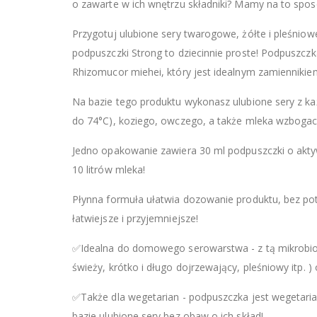
o zawarte w ich wnętrzu składniki? Mamy na to spos
Przygotuj ulubione sery twarogowe, żółte i pleśnio
podpuszczki Strong to dziecinnie proste! Podpuszcz
Rhizomucor miehei, który jest idealnym zamiennikiem
Na bazie tego produktu wykonasz ulubione sery z k
do 74°C), koziego, owczego, a także mleka wzbogaca
Jedno opakowanie zawiera 30 ml podpuszczki o aktyw
10 litrów mleka!
Płynna formuła ułatwia dozowanie produktu, bez po
łatwiejsze i przyjemniejsze!
✅Idealna do domowego serowarstwa - z tą mikrobio
świeży, krótko i długo dojrzewający, pleśniowy itp. 
✅Także dla wegetarian - podpuszczka jest wegetari
bazie ulubione sery bez obaw o ich skład!