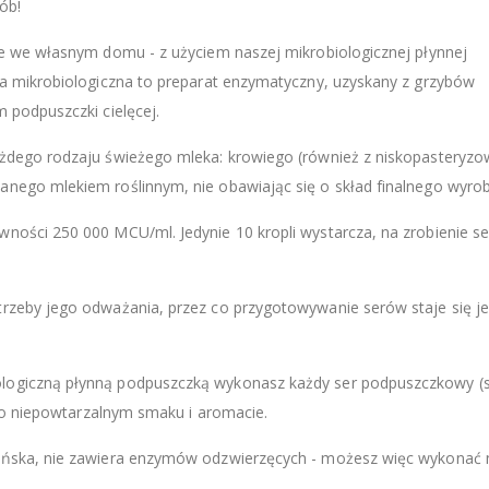
ób!
we we własnym domu - z użyciem naszej mikrobiologicznej płynnej
ka mikrobiologiczna to preparat enzymatyczny, uzyskany z grzybów
 podpuszczki cielęcej.
ażdego rodzaju świeżego mleka: krowiego (również z niskopasteryz
nego mlekiem roślinnym, nie obawiając się o skład finalnego wyrob
ności 250 000 MCU/ml. Jedynie 10 kropli wystarcza, na zrobienie se
trzeby jego odważania, przez co przygotowywanie serów staje się j
logiczną płynną podpuszczką wykonasz każdy ser podpuszczkowy (
) o niepowtarzalnym smaku i aromacie.
ańska, nie zawiera enzymów odzwierzęcych - możesz więc wykonać n