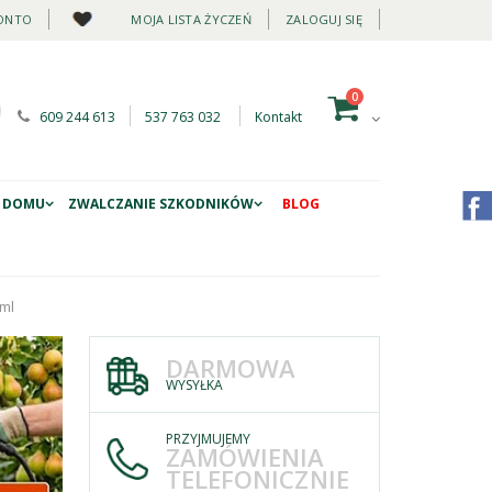
ONTO
MOJA LISTA ŻYCZEŃ
ZALOGUJ SIĘ
0
609 244 613
537 763 032
Kontakt
 DOMU
ZWALCZANIE SZKODNIKÓW
BLOG
ml
DARMOWA
WYSYŁKA
PRZYJMUJEMY
ZAMÓWIENIA
TELEFONICZNIE