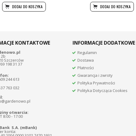
DODAJ DO KOSZYKA
DODAJ DO KOSZYKA
MACJE KONTAKTOWE
INFORMACJE DODATKOWE
denowo.pl
Regulamin
 2b
20 Szczerców
Dostawa
769 198 31 37
Płatności
fon:
Gwarancja i zwroty
609 244 613
Polityka Prywatności
537 763 032
Polityka Dotycząca Cookies
l:
p@gardenowo.pl
iny otwarcia:
 8:00 - 17:00
Bank S.A. (mBank)
r konta:
140 2004 0000 3102 7470 1931