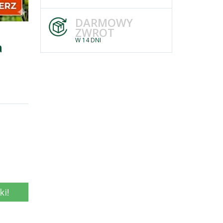
DARMOWY
ZWROT
W 14 DNI
a
ki!