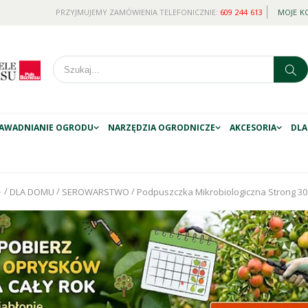
PRZYJMUJEMY ZAMÓWIENIA TELEFONICZNIE:
609 244 613
MOJE K
AWADNIANIE OGRODU
NARZĘDZIA OGRODNICZE
AKCESORIA
DLA
/
/
/
DLA DOMU
SEROWARSTWO
Podpuszczka Mikrobiologiczna Strong 30