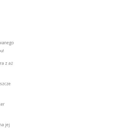
owanego
u!
ra z aż
eszcze
ser
a jej