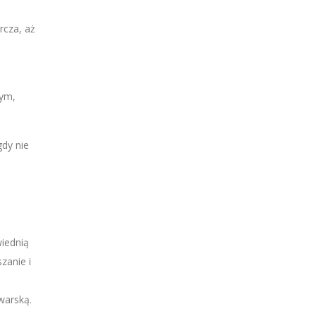
rcza, aż
wym,
dy nie
iednią
zanie i
warską.