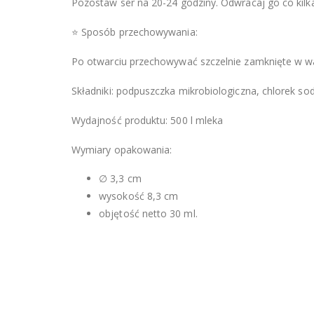
Pozostaw ser na 20-24 godziny. Odwracaj go co kilka
⭐ Sposób przechowywania:
Po otwarciu przechowywać szczelnie zamknięte w w
Składniki: podpuszczka mikrobiologiczna, chlorek s
Wydajność produktu: 500 l mleka
Wymiary opakowania:
∅ 3,3 cm
wysokość 8,3 cm
objętość netto 30 ml.