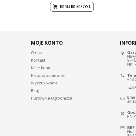
DODAJ DO KOSZYKA
MOJE KONTO
INFOR
Gar
O nas
Niwy
Kontakt
97-4
NIP 
Moje konto
Historia zamówień
Tele
+48 
Wyszukiwanie
+48 
Blog
Emai
Hurtownia Ogrodnicza
skle
Godz
PN-PT
BRE 
Nume
30 1