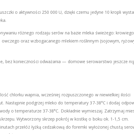
zczki o aktywności 250 000 U, dzięki czemu jedyne 10 kropli wysta
eka.
onywaniu różnego rodzaju serów na bazie mleka świeżego: krowiego
go, owczego oraz wzbogacanego mlekiem roślinnym (sojowym, ryżo
e, bez konieczności odważania — domowe serowarstwo jeszcze nig
ść chlorku wapnia, wcześniej rozpuszczonego w niewielkiej ilości
t. Następnie podgrzej mleko do temperatury 37-38°C i dodaj odpow
 wody o temperaturze 37-38°C. Dokładnie wymieszaj. Zatrzymaj mies
skrzepu. Wytworzony skrzep pokrój w kostkę o boku ok. 1-1,5 cm.
minutach przełóż łyżką cedzakową do foremki wyłożonej chustą sero