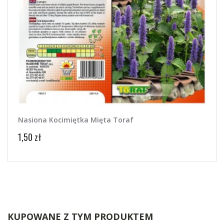
Nasiona Kocimiętka Mięta Toraf
Nasi
1,50 zł
4,58 
KUPOWANE Z TYM PRODUKTEM