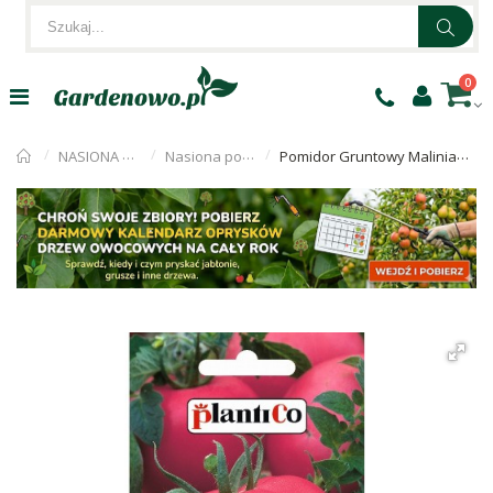
0
NASIONA WARZYW
Nasiona pomidorów
Pomidor Gruntowy Maliniak 0,5g PlantiCo