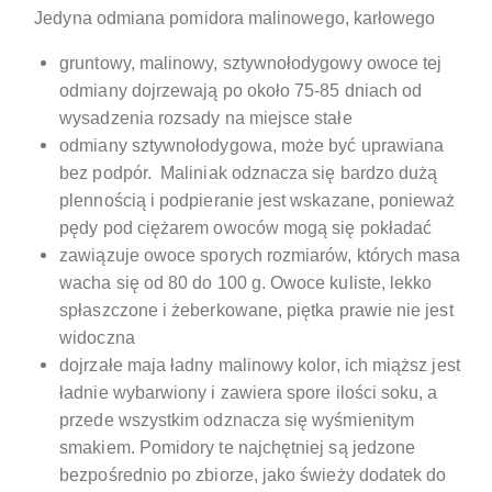
Jedyna odmiana pomidora malinowego, karłowego
gruntowy, malinowy, sztywnołodygowy owoce tej
odmiany dojrzewają po około 75-85 dniach od
wysadzenia rozsady na miejsce stałe
odmiany sztywnołodygowa, może być uprawiana
bez podpór. Maliniak odznacza się bardzo dużą
plennością i podpieranie jest wskazane, ponieważ
pędy pod ciężarem owoców mogą się pokładać
zawiązuje owoce sporych rozmiarów, których masa
wacha się od 80 do 100 g. Owoce kuliste, lekko
spłaszczone i żeberkowane, piętka prawie nie jest
widoczna
dojrzałe maja ładny malinowy kolor, ich miąższ jest
ładnie wybarwiony i zawiera spore ilości soku, a
przede wszystkim odznacza się wyśmienitym
smakiem. Pomidory te najchętniej są jedzone
bezpośrednio po zbiorze, jako świeży dodatek do