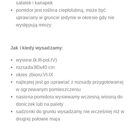
sałatek i kanapek
pomidor jest roślina ciepłolubną, może być
uprawiany w gruncie jedynie w okresie gdy nie
występują mrozy
Jak i kiedy wysadzamy
:
wysiew (k.III-poł.IV)
rozsada:80x40 cm
okres zbioru:VI-IX
najlepiej jest go uprawiać z rozsady przygotowanej
w ogrzewanym pomieszczeniu
nasiona pomidora wysiewamy wczesną wiosną do
doniczek lub na palety
sadzonki do gruntu wysadzamy nie wcześniej niż w
drugiej połowie maja