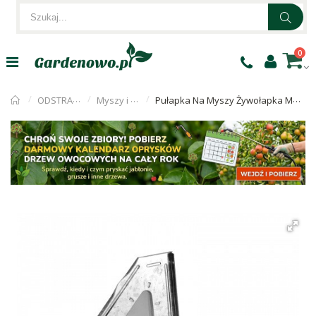
0
ODSTRASZACZE
Myszy i szczury
Pułapka Na Myszy Żywołapka Metalowa Narożna