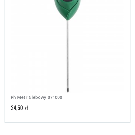
Ph Metr Glebowy 071000
Mata
24,50 zł
27,99