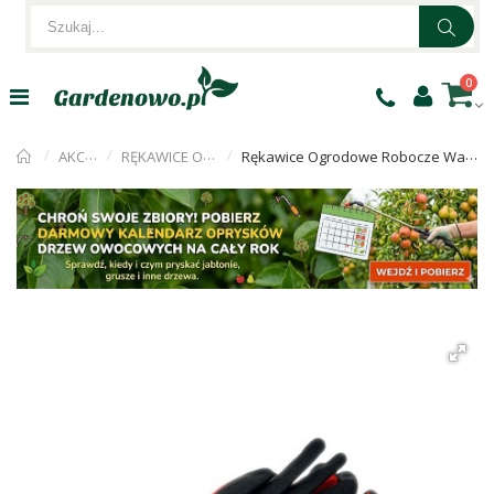
0
AKCESORIA
RĘKAWICE OGRODNICZE
Rękawice Ogrodowe Robocze Wampirki Czerwone r. XL