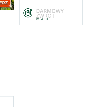
DARMOWY
ZWROT
W 14 DNI