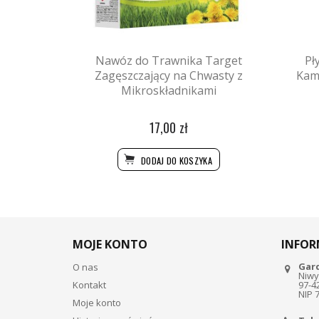
Nawóz do Trawnika Target
Pł
Zagęszczający na Chwasty z
Kam
Mikroskładnikami
17,00 zł
DODAJ DO KOSZYKA
MOJE KONTO
INFOR
Gar
O nas
Niwy
Kontakt
97-4
NIP 
Moje konto