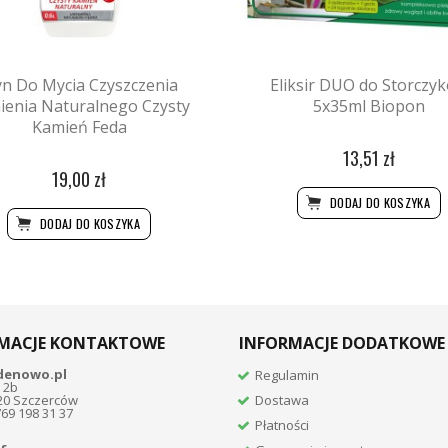
yn Do Mycia Czyszczenia
Eliksir DUO do Storczy
ienia Naturalnego Czysty
5x35ml Biopon
Kamień Feda
13,51 zł
19,00 zł
DODAJ DO KOSZYKA
DODAJ DO KOSZYKA
MACJE KONTAKTOWE
INFORMACJE DODATKOWE
denowo.pl
Regulamin
 2b
20 Szczerców
Dostawa
769 198 31 37
Płatności