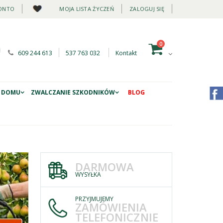
ONTO
MOJA LISTA ŻYCZEŃ
ZALOGUJ SIĘ
0
609 244 613
537 763 032
Kontakt
 DOMU
ZWALCZANIE SZKODNIKÓW
BLOG
DARMOWA
WYSYŁKA
PRZYJMUJEMY
ZAMÓWIENIA
TELEFONICZNIE