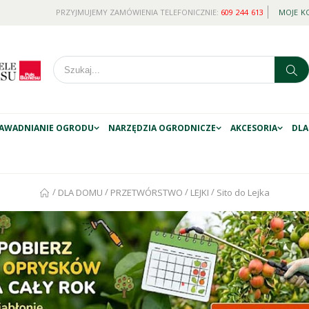
PRZYJMUJEMY ZAMÓWIENIA TELEFONICZNIE:
609 244 613
MOJE K
AWADNIANIE OGRODU
NARZĘDZIA OGRODNICZE
AKCESORIA
DLA
/
/
/
/
DLA DOMU
PRZETWÓRSTWO
LEJKI
Sito do Lejka