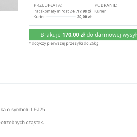
PRZEDPŁATA:
POBRANIE:
Paczkomaty InPost 24/7
17,99 zł
Kurier
Kurier
20,00 zł
Brakuje
170,00 zł
do darmowej wysył
* dotyczy pierwszej przesyłki do 26kg
jka o symbolu LEJ25.
epotrzebnych cząstek.