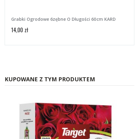
Grabki Ogrodowe 6zębne O Długości 60cm KARD
Komp
14,00 zł
28,99
KUPOWANE Z TYM PRODUKTEM