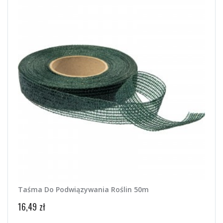
Taśma Do Podwiązywania Roślin 50m
Zręb
450g
16,49 zł
8,50 