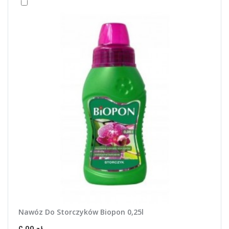
Nawóz Do Storczyków Biopon 0,25l
Pałe
Dom