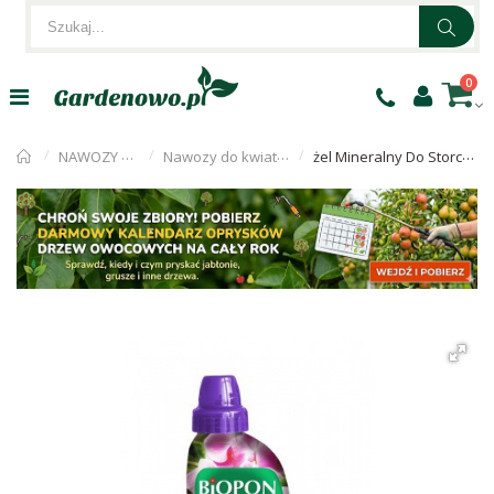
0
NAWOZY OGRODNICZE
Nawozy do kwiatów balkonowych
żel Mineralny Do Storczyków 500ml Biopon