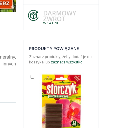
DARMOWY
ZWROT
W 14 DNI
,
PRODUKTY POWIĄZANE
Zaznacz produkty, żeby dodać je do
eralny,
koszyka lub
zaznacz wszystko
i innych