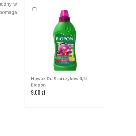
ygodny w
e pomaga
Nawóz Do Storczyków 0,5l
Biopon
9,00 zł