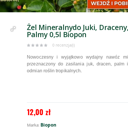
Żel Mineralnydo Juki, Draceny
Palmy 0,5l Biopon
0 recenzja(i)
Nowoczesny i wyjątkowo wydajny nawóz min
przeznaczony do zasilania juk, dracen, palm 
odmian roślin tropikalnych.
12,00 zł
Biopon
Marka: