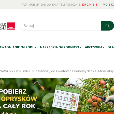
PRZYJMUJEMY ZAMÓWIENIA TELEFONICZNIE:
609 244 613
MOJE K
AWADNIANIE OGRODU
NARZĘDZIA OGRODNICZE
AKCESORIA
DLA
/
/
NAWOZY OGRODNICZE
Nawozy do kwiatów balkonowych
Żel Mineralny