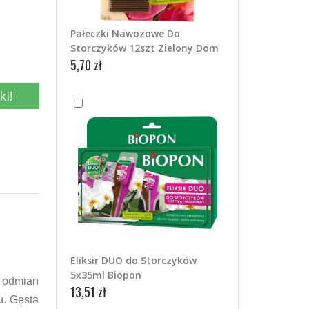
Pałeczki Nawozowe Do
Storczyków 12szt Zielony Dom
5,70 zł
ki!
Eliksir DUO do Storczyków
5x35ml Biopon
h odmian
13,51 zł
u. Gęsta