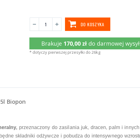
DO KOSZYKA
Brakuje
170,00 zł
do darmowej wysył
* dotyczy pierwszej przesyłki do 26kg
,5l Biopon
eralny,
przeznaczony do zasilania juk, dracen, palm i innyc
iezbędne składniki odżywcze i pobudza do intensywnego wzrost