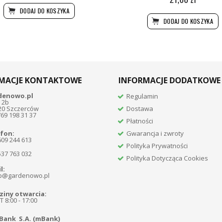
DODAJ DO KOSZYKA
DODAJ DO KOSZYKA
MACJE KONTAKTOWE
INFORMACJE DODATKOWE
denowo.pl
Regulamin
 2b
20 Szczerców
Dostawa
769 198 31 37
Płatności
fon:
Gwarancja i zwroty
609 244 613
Polityka Prywatności
537 763 032
Polityka Dotycząca Cookies
l:
p@gardenowo.pl
iny otwarcia:
 8:00 - 17:00
Bank S.A. (mBank)