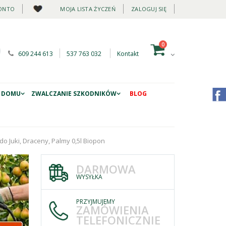
ONTO
MOJA LISTA ŻYCZEŃ
ZALOGUJ SIĘ
0
609 244 613
537 763 032
Kontakt
 DOMU
ZWALCZANIE SZKODNIKÓW
BLOG
do Juki, Draceny, Palmy 0,5l Biopon
DARMOWA
WYSYŁKA
PRZYJMUJEMY
ZAMÓWIENIA
TELEFONICZNIE