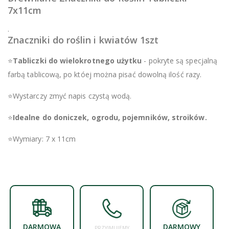
7x11cm
.
Znaczniki do roślin i kwiatów 1szt
⭐
Tabliczki do wielokrotnego użytku
- pokryte są specjalną
farbą tablicową, po któej można pisać dowolną ilość razy.
⭐Wystarczy zmyć napis czystą wodą.
⭐
Idealne do doniczek, ogrodu, pojemników, stroików.
⭐Wymiary: 7 x 11cm
DARMOWA
DARMOWY
PRZYJMUJEMY